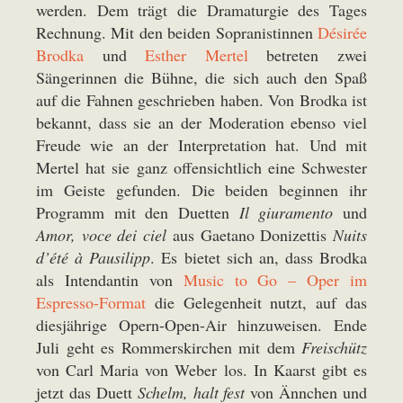
werden. Dem trägt die Dramaturgie des Tages
Rechnung. Mit den beiden Sopranistinnen
Désirée
Brodka
und
Esther Mertel
betreten zwei
Sängerinnen die Bühne, die sich auch den Spaß
auf die Fahnen geschrieben haben. Von Brodka ist
bekannt, dass sie an der Moderation ebenso viel
Freude wie an der Interpretation hat. Und mit
Mertel hat sie ganz offensichtlich eine Schwester
im Geiste gefunden. Die beiden beginnen ihr
Programm mit den Duetten
Il giuramento
und
Amor, voce dei ciel
aus Gaetano Donizettis
Nuits
d’été à Pausilipp
. Es bietet sich an, dass Brodka
als Intendantin von
Music to Go – Oper im
Espresso-Format
die Gelegenheit nutzt, auf das
diesjährige Opern-Open-Air hinzuweisen. Ende
Juli geht es Rommerskirchen mit dem
Freischütz
von Carl Maria von Weber los. In Kaarst gibt es
jetzt das Duett
Schelm, halt fest
von Ännchen und