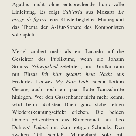
Agathe, nicht ohne entsprechende humorvolle
Einleitung. Es folgt
Sull’aria
aus Mozarts
Le
nozze di figaro
, ehe Klavierbegleiter Mameghani
das Thema der A-Dur-Sonate des Komponisten
solo spielt.
Mertel zaubert mehr als ein Lächeln auf die
Gesichter des Publikums, wenn sie Johann
Strauss‘
Schwipslied
zelebriert, und Brodka kann
mit Elizas
Ich hätt getanzt heut Nacht
aus
Frederick Loewes
My Fair Lady
neben flottem
Gesang auch noch ein paar flotte Tanzschritte
hinlegen. Wer den Gassenhauer nicht mehr kennt,
wird beim nächsten Duett ganz sicher einen
Wiedererkennungseffekt erleben. Die beiden
Damen präsentieren das Blumenduett aus Leo
Délibes‘
Lakmé
mit dem nötigen Schmelz. Den
zweiten Teil schließt Mameghani solo mit