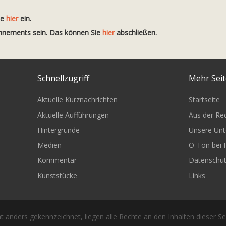
te
hier
ein.
onnements sein. Das können Sie
hier
abschließen.
Schnellzugriff
Mehr Sei
Aktuelle Kurznachrichten
Startseite
Aktuelle Aufführungen
Aus der Re
Hintergründe
Unsere Unt
Medien
O-Ton bei 
Kommentar
Datenschu
Kunststücke
Links
t anders gekennzeichnet, liegen alle Rechte an den Inhalten dieser Se