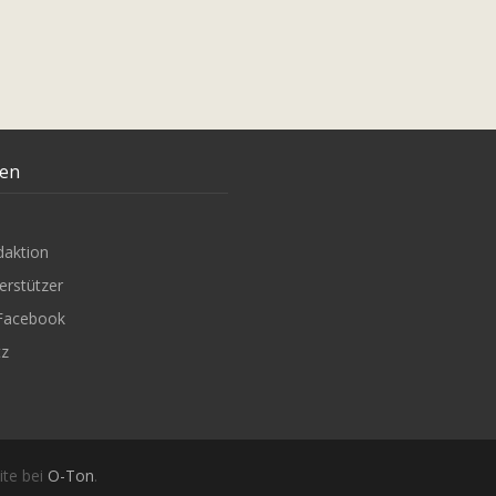
ten
daktion
erstützer
Facebook
tz
ite bei
O-Ton
.