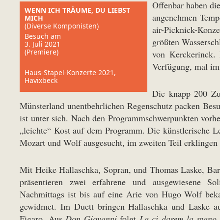
Offenbar haben die
WENN ICH TRÄUME, DU LIEBST
angenehmen Tempera
MICH
(Diverse Komponisten)
air-Picknick-Konz
Besuch am
größten Wasserschl
3. Juli 2021
(Premiere)
von Kerckerinck. 
Verfügung, mal im 
Haus-Stapel-Konzerte 2021,
Havixbeck
Die knapp 200 Zuh
Münsterland unentbehrlichen Regenschutz packen Besuc
ist unter sich. Nach den Programmschwerpunkten vorhe
„leichte“ Kost auf dem Programm. Die künstlerische Le
Mozart und Wolf ausgesucht, im zweiten Teil erklinge
Mit Heike Hallaschka, Sopran, und Thomas Laske, Bari
präsentieren zwei erfahrene und ausgewiesene So
Nachmittags ist bis auf eine Arie von Hugo Wolf bek
gewidmet. Im Duett bringen Hallaschka und Laske 
Figaro. Aus
Don Giovanni
folgt
La ci darem la mano