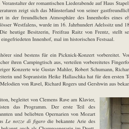
 Veranstalter der romantischen Liederabende auf Haus Stape
turen zeigt sich das Münsterland von seiner gastfreundlich
ert in der freundlichen Atmosphäre des Innenhofes eines eh
össer Westfalens, wurde im 16. Jahrhundert Adelssitz und 182
Die heutige Besitzerin, Freifrau Raitz von Frentz, stellt 
eingefriedeten Innenhof, mal im historischen Festsaal.
örer sind bestens für ein Picknick-Konzert vorbereitet. 
her ihren Campingtisch aus, verteilen vorbereitetes Finger
riger Konzerte wie Gustav Mahler, Robert Schumann, Richard
iterin und Sopranistin Heike Hallaschka hat für den ersten T
n Melodien von Ravel, Richard Rogers und Gershwin aus beka
ton, begleitet von Clemens Rave am Klavier,
listen das Programm. Der erste Teil des
annten und beliebten Opernarien von Mozart
aus
Le nozze di figaro
die bekannte Arie des
, bekannt auch als Champagnerarie im Duett.