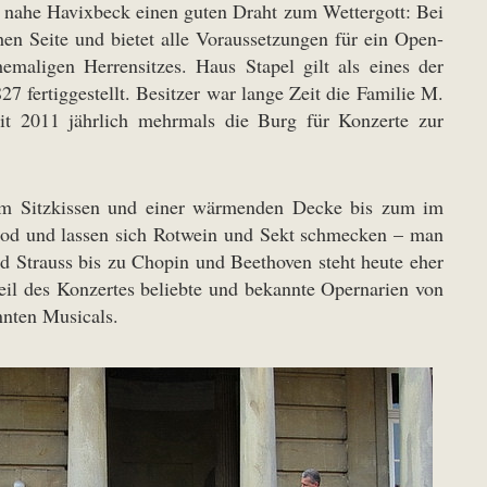
l nahe Havixbeck einen guten Draht zum Wettergott: Bei
en Seite und bietet alle Voraussetzungen für ein Open-
emaligen Herrensitzes. Haus Stapel gilt als eines der
7 fertiggestellt. Besitzer war lange Zeit die Familie M.
seit 2011 jährlich mehrmals die Burg für Konzerte zur
Vom Sitzkissen und einer wärmenden Decke bis zum im
food und lassen sich Rotwein und Sekt schmecken – man
 Strauss bis zu Chopin und Beethoven steht heute eher
eil des Konzertes beliebte und bekannte Opernarien von
nnten Musicals.