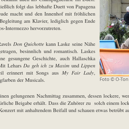
ießlich folgt das lebhafte Duett von Papagena
reude macht und den Innenhof mit fröhlichen
Begleitung am Klavier, lediglich gegen Ende
os-Intermezzo hervorzutreten.
Ravels
Don Quichotte
kann Laske seine Nähe
etragen, besinnlich und romantisch. Laskes
ne gesungene Geschichte, auch Hallaschka
 Mit Lehars
Da geh ich zu Maxim
und
Lippen
teil erinnert mit Songs aus
My Fair Lady
,
Foto © O-Ton
gfarben der Musicals.
einen gelungenen Nachmittag zusammen, dessen lockere, wen
ürliche Beigabe erhält. Dass die Zuhörer zu solch einem loc
-Konzert mit anhaltendem Beifall und schauen etwas betrübt a