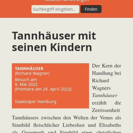
Tannhäuser mit
seinen Kindern
Der Kern der
TANNHÄUSER
Handlung bei
(Richard Wagner)
Besuch am
Richard
8. Mai 2022
Wagners
(Premiere am 24. April 2022)
Tannhäuser
Staatsoper Hamburg
erzählt die
Zerrissenheit
Tannhäusers zwischen den Welten der Venus als
Sinnbild fleischlicher Liebeslust und Elisabeths
als Gegenwelt und Sinnbild einer christlichen