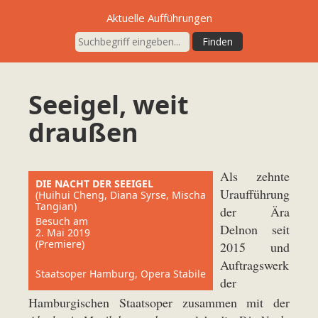
Aktuelle Aufführungen
Seeigel, weit
draußen
Als zehnte
DIE NACHT DER SEEIGEL
Uraufführung
(Huihui Cheng, Diana Syrse, Mischa
Tangian)
der Ära
Besuch am
Delnon seit
2. Mai 2019
(Premiere)
2015 und
Auftragswerk
Staatsoper Hamburg, Opera Stabile
der
Hamburgischen Staatsoper zusammen mit der