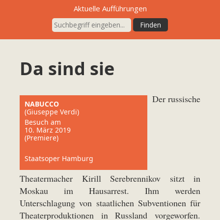
Aktuelle Aufführungen
Da sind sie
Der russische
NABUCCO
(Giuseppe Verdi)
Besuch am
10. März 2019
(Premiere)
Staatsoper Hamburg
Theatermacher Kirill Serebrennikov sitzt in
Moskau im Hausarrest. Ihm werden
Unterschlagung von staatlichen Subventionen für
Theaterproduktionen in Russland vorgeworfen.