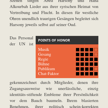
Szenen singen Abed Harsony und Hana
Alkourbah Lieder aus ihrer syrischen Heimat von
Vertreibung und Flucht. In diesen für westliche
Ohren unendlich traurigen Gesängen begleitet sich
Harsony jeweils selbst auf seiner Oud.
Das Personal
POINTS OF HONOR
der UN ist
Musik
Gesang
Regie
Bühne
Publikum
Chat-Faktor
gekennzeichnet durch Mitglieder, denen ihre
Zugangsausweise wie unerlässliche, einzig
identitäts-stiftende Embleme ihrer Persönlichkeit
vor dem Bauch baumeln. Ihrem blasierten
Benehmen, ihrer politisch schein-korrekten