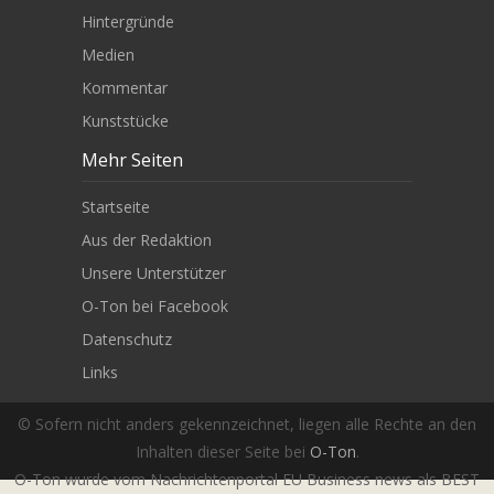
Hintergründe
Medien
Kommentar
Kunststücke
Mehr Seiten
Startseite
Aus der Redaktion
Unsere Unterstützer
O-Ton bei Facebook
Datenschutz
Links
© Sofern nicht anders gekennzeichnet, liegen alle Rechte an den
Inhalten dieser Seite bei
O-Ton
.
O-Ton wurde vom Nachrichtenportal EU Business news als BEST