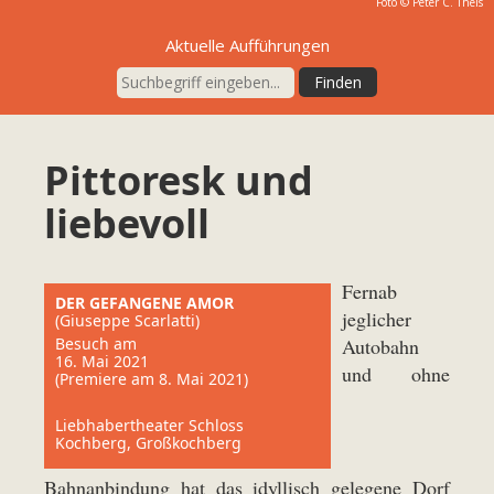
Foto © Peter C. Theis
Aktuelle Aufführungen
Pittoresk und
liebevoll
Fernab
DER GEFANGENE AMOR
jeglicher
(Giuseppe Scarlatti)
Besuch am
Autobahn
16. Mai 2021
und ohne
(Premiere am 8. Mai 2021)
Liebhabertheater Schloss
Kochberg, Großkochberg
Bahnanbindung hat das idyllisch gelegene Dorf