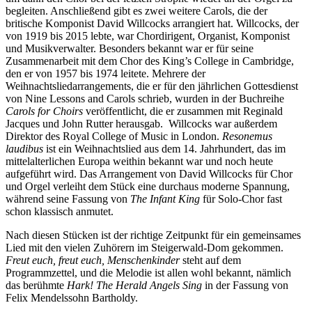
begleiten. Anschließend gibt es zwei weitere Carols, die der
britische Komponist David Willcocks arrangiert hat. Willcocks, der
von 1919 bis 2015 lebte, war Chordirigent, Organist, Komponist
und Musikverwalter. Besonders bekannt war er für seine
Zusammenarbeit mit dem Chor des King’s College in Cambridge,
den er von 1957 bis 1974 leitete. Mehrere der
Weihnachtsliedarrangements, die er für den jährlichen Gottesdienst
von Nine Lessons and Carols schrieb, wurden in der Buchreihe
Carols for Choirs
veröffentlicht, die er zusammen mit Reginald
Jacques und John Rutter herausgab. Willcocks war außerdem
Direktor des Royal College of Music in London.
Resonemus
laudibus
ist ein Weihnachtslied aus dem 14. Jahrhundert, das im
mittelalterlichen Europa weithin bekannt war und noch heute
aufgeführt wird. Das Arrangement von David Willcocks für Chor
und Orgel verleiht dem Stück eine durchaus moderne Spannung,
während seine Fassung von
The Infant King
für Solo-Chor fast
schon klassisch anmutet.
Nach diesen Stücken ist der richtige Zeitpunkt für ein gemeinsames
Lied mit den vielen Zuhörern im Steigerwald-Dom gekommen.
Freut euch, freut euch, Menschenkinder
steht auf dem
Programmzettel, und die Melodie ist allen wohl bekannt, nämlich
das berühmte
Hark! The Herald Angels Sing
in der Fassung von
Felix Mendelssohn Bartholdy.