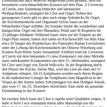
Einheimischen auch liebevoll Steigerwald-Dom genannt, steht ein
besonderes vorweihnachtliches Konzert auf dem Plan.
A Ceremony
of Carols
, eine Sammlung britischer und lateinischer
Weihnachtslieder, arrangiert für Chor und Orgel. Neben den
gesungenen Carols gibt es aber auch einige Solostücke für Orgel,
die Kirchenmusikerin und Organistin Sylvia Sauer an der
Winterhalter-Orgel aufführt. Im Sommer feierte die wunderbare und
klangschöne Orgel mit drei Manualen, Pedal und 36 Registern ihr
25-jähriges Jubiläum. Während Sauer oben auf der Empore an der
Orgel Platz nimmt, haben sich unten im Kirchenschiff vor dem Altar
etwa 50 Sänger des Projektchors des Pastoralen Raums Gerolzhofen
unter der Leitung des Kirchenmusikers der Diözese Würzburg und
Kantors Karl-Heinz Sauer versammelt. Eröffnet wird die
Ceremony
of Carols
mit dem bekannten
O come Emmanuel
, mit einer Melodie
eines unbekannten Komponisten aus dem 15. Jahrhundert, arrangiert
für Chor und Orgel von David Willcocks. In der Begrüßung durch
den Pfarrer der Kirche, Stefan Mai, wird das Lied als eines der O-
Antiphone erläutert. Als O-Antiphonen werden nach ihrem Beginn
in der katholischen Liturgie die Antiphonen zum Magnificat in der
Vesper an den letzten sieben Adventstagen vor dem Heiligen Abend,
also vom 17. bis 23. Dezember, bezeichnet. Eine mehr als passende
Einstimmung in das Konzert.
Im zweiten Stück kann der Chor a capella seine Qualitäten zeigen.
A
babe is born I wys
entstammt einem alten Manuskript aus der