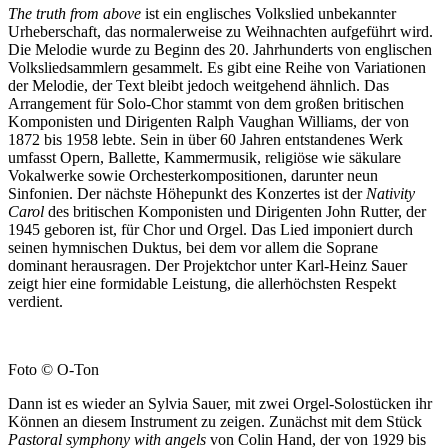
The truth from above
ist ein englisches Volkslied unbekannter
Urheberschaft, das normalerweise zu Weihnachten aufgeführt wird.
Die Melodie wurde zu Beginn des 20. Jahrhunderts von englischen
Volksliedsammlern gesammelt. Es gibt eine Reihe von Variationen
der Melodie, der Text bleibt jedoch weitgehend ähnlich. Das
Arrangement für Solo-Chor stammt von dem großen britischen
Komponisten und Dirigenten Ralph Vaughan Williams, der von
1872 bis 1958 lebte. Sein in über 60 Jahren entstandenes Werk
umfasst Opern, Ballette, Kammermusik, religiöse wie säkulare
Vokalwerke sowie Orchesterkompositionen, darunter neun
Sinfonien. Der nächste Höhepunkt des Konzertes ist der
Nativity
Carol
des britischen Komponisten und Dirigenten John Rutter, der
1945 geboren ist, für Chor und Orgel. Das Lied imponiert durch
seinen hymnischen Duktus, bei dem vor allem die Soprane
dominant herausragen. Der Projektchor unter Karl-Heinz Sauer
zeigt hier eine formidable Leistung, die allerhöchsten Respekt
verdient.
Foto © O-Ton
Dann ist es wieder an Sylvia Sauer, mit zwei Orgel-Solostücken ihr
Können an diesem Instrument zu zeigen. Zunächst mit dem Stück
Pastoral symphony with angels
von Colin Hand, der von 1929 bis