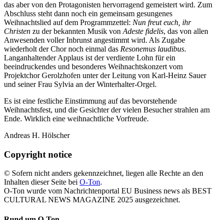
das aber von den Protagonisten hervorragend gemeistert wird. Zum
Abschluss steht dann noch ein gemeinsam gesungenes
Weihnachtslied auf dem Programmzettel:
Nun freut euch, ihr
Christen
zu der bekannten Musik von
Adeste fidelis
, das von allen
Anwesenden voller Inbrunst angestimmt wird. Als Zugabe
wiederholt der Chor noch einmal das
Resonemus laudibus
.
Langanhaltender Applaus ist der verdiente Lohn für ein
beeindruckendes und besonderes Weihnachtskonzert vom
Projektchor Gerolzhofen unter der Leitung von Karl-Heinz Sauer
und seiner Frau Sylvia an der Winterhalter-Orgel.
Es ist eine festliche Einstimmung auf das bevorstehende
Weihnachtsfest, und die Gesichter der vielen Besucher strahlen am
Ende. Wirklich eine weihnachtliche Vorfreude.
Andreas H. Hölscher
Copyright notice
© Sofern nicht anders gekennzeichnet, liegen alle Rechte an den
Inhalten dieser Seite bei
O-Ton
.
O-Ton wurde vom Nachrichtenportal EU Business news als BEST
CULTURAL NEWS MAGAZINE 2025 ausgezeichnet.
Rund um O-Ton