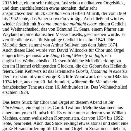
2015 lebte, einem sehr ruhigen, fast schon meditativen Orgelstück,
und dem anschließenden etwas atonalen, dafür sehr
anspruchsvollem Stück
Carillon
von Herbert Murrill, der von 1909
bis 1952 lebte, das Sauer souverän vorträgt. Anschließend wird es
wieder festlich mit
It came upon the midnight clear
, einem Gedicht
und Weihnachtslied, das von Edmund H. Sears, einem Pfarrer aus
Wayland im amerikanischen Massachusetts, geschrieben wurde. Er
veröffentlichte das fünfstrophige Gedicht im Jahre 1849. Die
Melodie dazu stammt von Arthur Sullivan aus dem Jahre 1874.
Auch dieses Lied wurde von David Willcocks für Chor und Orgel
eingerichtet, genauso wie
Ding Dong! Merrily on high
, ein
englisches Weihnachtslied. Dessen fröhliche Melodie erklingt zu
den im Himmel erklingenden Glocken, die die Geburt des Heilands
feiern. Sein Kehrvers ist das lateinische
Gloria, Hosanna in excelsis
!
Der Text stammt von George Ratcliffe Woodward, der von 1848 bis
1934 lebte, aus dem 20. Jahrhundert, während die Melodie ein
französischer Tanz aus dem 16. Jahrhundert ist. Das Weihnachtslied
erschien 1924.
Das letzte Stück für Chor und Orgel an diesem Abend ist
Sir
Christèmas
, ein englisches Carol. Text und Melodie stammen aus
einer anonymen Handschrift. Es wurde unter anderem von William
Mathias, einem walisischen Komponisten, der von 1934 bis 1992
lebte, bearbeitet. Auch das Stück erklingt etwas atonal und stellt eine
große Herausforderung für Chor und Orgel im Zusammenspiel dar,