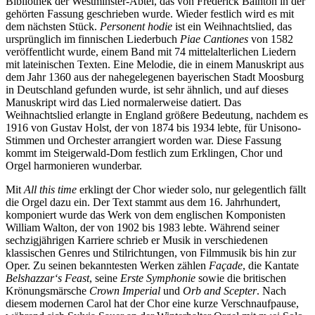
Bibliothek der Westminster-Abtei, das von Frederick Bainton in der
gehörten Fassung geschrieben wurde. Wieder festlich wird es mit
dem nächsten Stück.
Personent hodie
ist ein Weihnachtslied, das
ursprünglich im finnischen Liederbuch
Piae Cantiones
von 1582
veröffentlicht wurde, einem Band mit 74 mittelalterlichen Liedern
mit lateinischen Texten. Eine Melodie, die in einem Manuskript aus
dem Jahr 1360 aus der nahegelegenen bayerischen Stadt Moosburg
in Deutschland gefunden wurde, ist sehr ähnlich, und auf dieses
Manuskript wird das Lied normalerweise datiert. Das
Weihnachtslied erlangte in England größere Bedeutung, nachdem es
1916 von Gustav Holst, der von 1874 bis 1934 lebte, für Unisono-
Stimmen und Orchester arrangiert worden war. Diese Fassung
kommt im Steigerwald-Dom festlich zum Erklingen, Chor und
Orgel harmonieren wunderbar.
Mit
All this time
erklingt der Chor wieder solo, nur gelegentlich fällt
die Orgel dazu ein. Der Text stammt aus dem 16. Jahrhundert,
komponiert wurde das Werk von dem englischen Komponisten
William Walton, der von 1902 bis 1983 lebte. Während seiner
sechzigjährigen Karriere schrieb er Musik in verschiedenen
klassischen Genres und Stilrichtungen, von Filmmusik bis hin zur
Oper. Zu seinen bekanntesten Werken zählen
Façade
, die Kantate
Belshazzar‘s Feast
, seine
Erste Symphonie
sowie die britischen
Krönungsmärsche
Crown Imperial
und
Orb and Scepter
. Nach
diesem modernen Carol hat der Chor eine kurze Verschnaufpause,