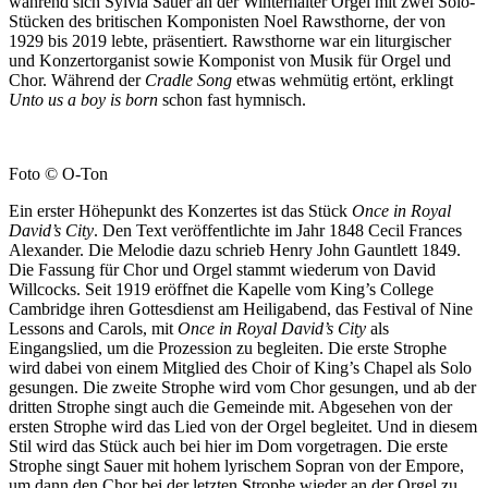
während sich Sylvia Sauer an der Winterhalter Orgel mit zwei Solo-
Stücken des britischen Komponisten Noel Rawsthorne, der von
1929 bis 2019 lebte, präsentiert. Rawsthorne war ein liturgischer
und Konzertorganist sowie Komponist von Musik für Orgel und
Chor. Während der
Cradle Song
etwas wehmütig ertönt, erklingt
Unto us a boy is born
schon fast hymnisch.
Foto © O-Ton
Ein erster Höhepunkt des Konzertes ist das Stück
Once in Royal
David’s City
. Den Text veröffentlichte im Jahr 1848 Cecil Frances
Alexander. Die Melodie dazu schrieb Henry John Gauntlett 1849.
Die Fassung für Chor und Orgel stammt wiederum von David
Willcocks. Seit 1919 eröffnet die Kapelle vom King’s College
Cambridge ihren Gottesdienst am Heiligabend, das Festival of Nine
Lessons and Carols, mit
Once in Royal David’s City
als
Eingangslied, um die Prozession zu begleiten. Die erste Strophe
wird dabei von einem Mitglied des Choir of King’s Chapel als Solo
gesungen. Die zweite Strophe wird vom Chor gesungen, und ab der
dritten Strophe singt auch die Gemeinde mit. Abgesehen von der
ersten Strophe wird das Lied von der Orgel begleitet. Und in diesem
Stil wird das Stück auch bei hier im Dom vorgetragen. Die erste
Strophe singt Sauer mit hohem lyrischem Sopran von der Empore,
um dann den Chor bei der letzten Strophe wieder an der Orgel zu