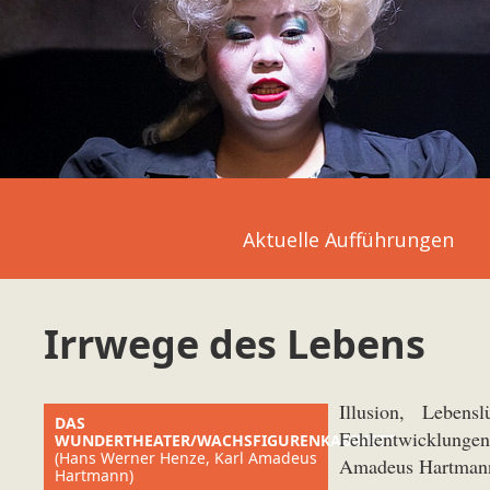
Aktuelle Aufführungen
Irrwege des Lebens
Illusion, Lebens
DAS
Fehlentwicklunge
WUNDERTHEATER/WACHSFIGURENKABINETT
(Hans Werner Henze, Karl Amadeus
Amadeus Hartmann
Hartmann)