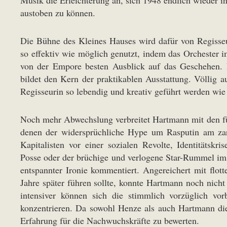
Musik die Erleichterung an, sich 1948 endlich wieder in
austoben zu können.
Die Bühne des Kleines Hauses wird dafür von Regisseu
so effektiv wie möglich genutzt, indem das Orchester i
von der Empore besten Ausblick auf das Geschehen. E
bildet den Kern der praktikablen Ausstattung. Völlig a
Regisseurin so lebendig und kreativ geführt werden wie
Noch mehr Abwechslung verbreitet Hartmann mit den 
denen der widersprüchliche Hype um Rasputin am zari
Kapitalisten vor einer sozialen Revolte, Identitätskri
Posse oder der brüchige und verlogene Star-Rummel im 
entspannter Ironie kommentiert. Angereichert mit flo
Jahre später führen sollte, konnte Hartmann noch nich
intensiver können sich die stimmlich vorzüglich vor
konzentrieren. Da sowohl Henze als auch Hartmann die
Erfahrung für die Nachwuchskräfte zu bewerten.