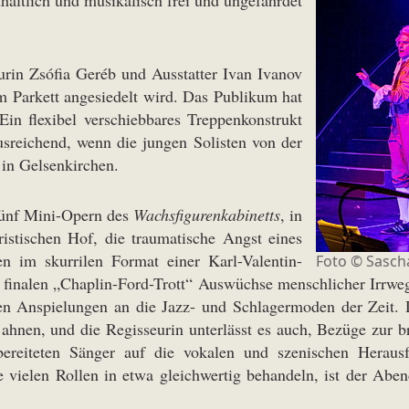
haltlich und musikalisch frei und ungefährdet
rin Zsófia Geréb und Ausstatter Ivan Ivanov
m Parkett angesiedelt wird. Das Publikum hat
in flexibel verschiebbares Treppenkonstrukt
usreichend, wenn die jungen Solisten von der
 in Gelsenkirchen.
fünf Mini-Opern des
Wachsfigurenkabinetts
, in
stischen Hof, die traumatische Angst eines
sen im skurrilen Format einer Karl-Valentin-
Foto © Sasch
finalen „Chaplin-Ford-Trott“ Auswüchse menschlicher Irrweg
tten Anspielungen an die Jazz- und Schlagermoden der Zeit. 
t ahnen, und die Regisseurin unterlässt es auch, Bezüge zur 
bereiteten Sänger auf die vokalen und szenischen Heraus
 vielen Rollen in etwa gleichwertig behandeln, ist der Aben