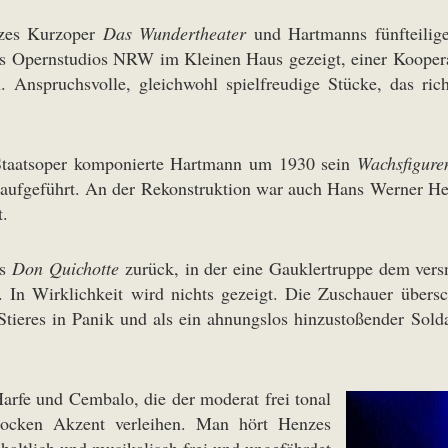
zes Kurzoper
Das Wundertheater
und Hartmanns fünfteili
es Opernstudios NRW im Kleinen Haus gezeigt, einer Kooper
. Anspruchsvolle, gleichwohl spielfreudige Stücke, das ric
 Staatsoper komponierte Hartmann um 1930 sein
Wachsfigure
uraufgeführt. An der Rekonstruktion war auch Hans Werner He
t.
es
Don Quichotte
zurück, in der eine Gauklertruppe dem versn
In Wirklichkeit wird nichts gezeigt. Die Zuschauer übersc
tieres in Panik und als ein ahnungslos hinzustoßender Soldat
rfe und Cembalo, die der moderat frei tonal
arocken Akzent verleihen. Man hört Henzes