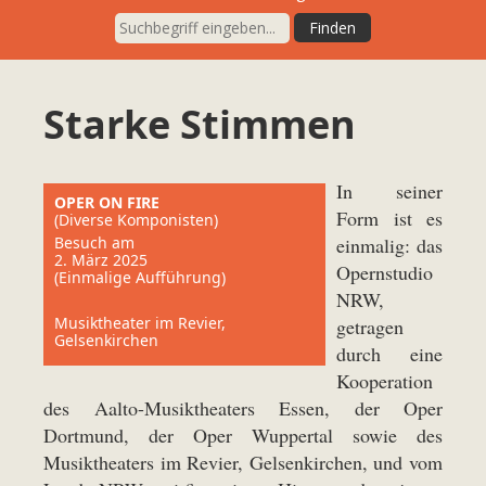
Starke Stimmen
In seiner
OPER ON FIRE
Form ist es
(Diverse Komponisten)
Besuch am
einmalig: das
2. März 2025
Opernstudio
(Einmalige Aufführung)
NRW,
Musiktheater im Revier,
getragen
Gelsenkirchen
durch eine
Kooperation
des Aalto-Musiktheaters Essen, der Oper
Dortmund, der Oper Wuppertal sowie des
Musiktheaters im Revier, Gelsenkirchen, und vom