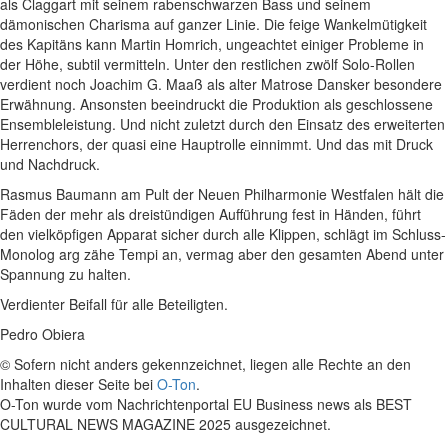
als Claggart mit seinem rabenschwarzen Bass und seinem
dämonischen Charisma auf ganzer Linie. Die feige Wankelmütigkeit
des Kapitäns kann Martin Homrich, ungeachtet einiger Probleme in
der Höhe, subtil vermitteln. Unter den restlichen zwölf Solo-Rollen
verdient noch Joachim G. Maaß als alter Matrose Dansker besondere
Erwähnung. Ansonsten beeindruckt die Produktion als geschlossene
Ensembleleistung. Und nicht zuletzt durch den Einsatz des erweiterten
Herrenchors, der quasi eine Hauptrolle einnimmt. Und das mit Druck
und Nachdruck.
Rasmus Baumann am Pult der Neuen Philharmonie Westfalen hält die
Fäden der mehr als dreistündigen Aufführung fest in Händen, führt
den vielköpfigen Apparat sicher durch alle Klippen, schlägt im Schluss-
Monolog arg zähe Tempi an, vermag aber den gesamten Abend unter
Spannung zu halten.
Verdienter Beifall für alle Beteiligten.
Pedro Obiera
© Sofern nicht anders gekennzeichnet, liegen alle Rechte an den
Inhalten dieser Seite bei
O-Ton
.
O-Ton wurde vom Nachrichtenportal EU Business news als BEST
CULTURAL NEWS MAGAZINE 2025 ausgezeichnet.