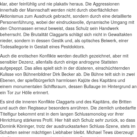
klar, aber feinfühlig und nie plakativ heraus. Die Aggressionen
innerhalb der Mannschaft werden nicht durch oberflächlichen
Aktionismus zum Ausdruck gebracht, sondern durch eine detaillierte
Personenführung, wobei der eindrucksvolle, dynamische Umgang mit
den Chormassen erneut beweist, dass Schulz sein Handwerk
beherrscht. Die Brutalität Claggarts schlägt sich nicht in Gewaltakten
nieder, sondern in dessen Gestik und, als optisches Beiwerk, einer
Todesallegorie in Gestalt eines Pestdoktors.
Auch die erotischen Konflikte werden deutlich gezeichnet, aber mit
sensibler Dezenz, allenfalls durch einige androgyne Statisten
aufgepeppt. Das alles spielt sich in der düsteren, einschüchternden
Kulisse von Bühnenbildner Dirk Becker ab. Die Bühne teilt sich in zwei
Ebenen, der spießbürgerlich harmlosen Kajüte des Kapitäns und
einem monumentalen Schiffsraum, dessen Bullauge im Hintergrund an
ein Tor zur Hölle erinnert.
Es sind die inneren Konflikte Claggarts und des Kapitäns, die Britten
und auch den Regisseur besonders anrühren. Die ziemlich unbedarfte
Titelfigur bekommt erst in dem langen Schlussmonolog vor ihrer
Hinrichtung stärkeres Profil. Hier hält sich Schulz sehr zurück, so dass
Dominik Köninger, trotz der ausdrucksstarken Schluss-Szene, stets im
Schatten seiner mächtigen Liebhaber bleibt. Michael Tews überzeugt