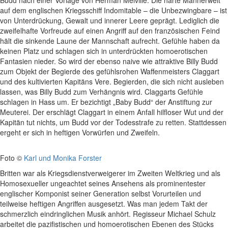
Budd nach einer Vorlage von Herman Melville. Die harte Männerwelt
auf dem englischen Kriegsschiff Indomitable – die Unbezwingbare – ist
von Unterdrückung, Gewalt und innerer Leere geprägt. Lediglich die
zweifelhafte Vorfreude auf einen Angriff auf den französischen Feind
hält die sinkende Laune der Mannschaft aufrecht. Gefühle haben da
keinen Platz und schlagen sich in unterdrückten homoerotischen
Fantasien nieder. So wird der ebenso naive wie attraktive Billy Budd
zum Objekt der Begierde des gefühlsrohen Waffenmeisters Claggart
und des kultivierten Kapitäns Vere. Begierden, die sich nicht ausleben
lassen, was Billy Budd zum Verhängnis wird. Claggarts Gefühle
schlagen in Hass um. Er bezichtigt „Baby Budd“ der Anstiftung zur
Meuterei. Der erschlägt Claggart in einem Anfall hilfloser Wut und der
Kapitän tut nichts, um Budd vor der Todesstrafe zu retten. Stattdessen
ergeht er sich in heftigen Vorwürfen und Zweifeln.
Foto ©
Karl und Monika Forster
Britten war als Kriegsdienstverweigerer im Zweiten Weltkrieg und als
Homosexueller ungeachtet seines Ansehens als prominentester
englischer Komponist seiner Generation selbst Vorurteilen und
teilweise heftigen Angriffen ausgesetzt. Was man jedem Takt der
schmerzlich eindringlichen Musik anhört. Regisseur Michael Schulz
arbeitet die pazifistischen und homoerotischen Ebenen des Stücks