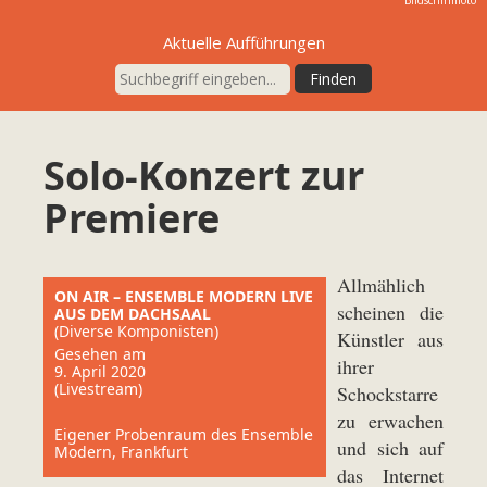
Aktuelle Aufführungen
Solo-Konzert zur
Premiere
Allmählich
ON AIR – ENSEMBLE MODERN LIVE
scheinen die
AUS DEM DACHSAAL
(Diverse Komponisten)
Künstler aus
Gesehen am
ihrer
9. April 2020
(Livestream)
Schockstarre
zu erwachen
Eigener Probenraum des Ensemble
und sich auf
Modern, Frankfurt
das Internet