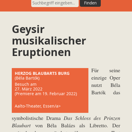
Geysir
musikalischer
Eruptionen
Für seine
HERZOG BLAUBARTS BURG
einzige Oper
(Béla Bartók)
Besuch am
nutzt Béla
27. März 2022
Bartók das
(Premiere am 19. Februar 2022)
Aalto-Theater, Essen/a>
symbolistische Drama
Das Schloss des Prinzen
Blaubart
von Béla Balázs als Libretto. Der