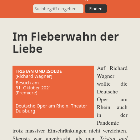
Im Fieberwahn der
Liebe
Auf Richard
TRISTAN UND ISOLDE
Wagner
(Richard Wagner)
Besuch am
wollte die
31. Oktober 2021
Deutsche
(Premiere)
Oper am
Deutsche Oper am Rhein, Theater
Rhein auch
Duisburg
in der
Pandemie
trotz massiver Einschränkungen nicht verzichten.
Skepsis war angebracht, als man
Tristan und