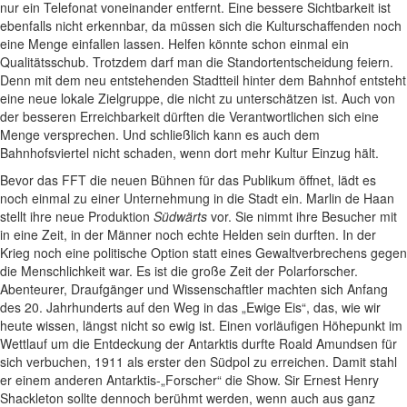
nur ein Telefonat voneinander entfernt. Eine bessere Sichtbarkeit ist
ebenfalls nicht erkennbar, da müssen sich die Kulturschaffenden noch
eine Menge einfallen lassen. Helfen könnte schon einmal ein
Qualitätsschub. Trotzdem darf man die Standortentscheidung feiern.
Denn mit dem neu entstehenden Stadtteil hinter dem Bahnhof entsteht
eine neue lokale Zielgruppe, die nicht zu unterschätzen ist. Auch von
der besseren Erreichbarkeit dürften die Verantwortlichen sich eine
Menge versprechen. Und schließlich kann es auch dem
Bahnhofsviertel nicht schaden, wenn dort mehr Kultur Einzug hält.
Bevor das FFT die neuen Bühnen für das Publikum öffnet, lädt es
noch einmal zu einer Unternehmung in die Stadt ein. Marlin de Haan
stellt ihre neue Produktion
Südwärts
vor. Sie nimmt ihre Besucher mit
in eine Zeit, in der Männer noch echte Helden sein durften. In der
Krieg noch eine politische Option statt eines Gewaltverbrechens gegen
die Menschlichkeit war. Es ist die große Zeit der Polarforscher.
Abenteurer, Draufgänger und Wissenschaftler machten sich Anfang
des 20. Jahrhunderts auf den Weg in das „Ewige Eis“, das, wie wir
heute wissen, längst nicht so ewig ist. Einen vorläufigen Höhepunkt im
Wettlauf um die Entdeckung der Antarktis durfte Roald Amundsen für
sich verbuchen, 1911 als erster den Südpol zu erreichen. Damit stahl
er einem anderen Antarktis-„Forscher“ die Show. Sir Ernest Henry
Shackleton sollte dennoch berühmt werden, wenn auch aus ganz