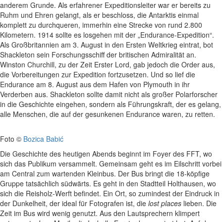
anderem Grunde. Als erfahrener Expeditionsleiter war er bereits zu
Ruhm und Ehren gelangt, als er beschloss, die Antarktis einmal
komplett zu durchqueren, immerhin eine Strecke von rund 2.800
Kilometern. 1914 sollte es losgehen mit der „Endurance-Expedition“.
Als Großbritannien am 3. August in den Ersten Weltkrieg eintrat, bot
Shackleton sein Forschungsschiff der britischen Admiralität an.
Winston Churchill, zu der Zeit Erster Lord, gab jedoch die Order aus,
die Vorbereitungen zur Expedition fortzusetzen. Und so lief die
Endurance am 8. August aus dem Hafen von Plymouth in ihr
Verderben aus. Shackleton sollte damit nicht als großer Polarforscher
in die Geschichte eingehen, sondern als Führungskraft, der es gelang,
alle Menschen, die auf der gesunkenen Endurance waren, zu retten.
Foto ©
Bozica Babić
Die Geschichte des heutigen Abends beginnt im Foyer des FFT, wo
sich das Publikum versammelt. Gemeinsam geht es im Eilschritt vorbei
am Central zum wartenden Kleinbus. Der Bus bringt die 18-köpfige
Gruppe tatsächlich südwärts. Es geht in den Stadtteil Holthausen, wo
sich die Reisholz-Werft befindet. Ein Ort, so zumindest der Eindruck in
der Dunkelheit, der ideal für Fotografen ist, die
lost places
lieben. Die
Zeit im Bus wird wenig genutzt. Aus den Lautsprechern klimpert