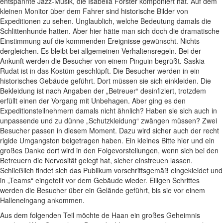
entspannte Jazz-Musik, die Isabella Forster komponiert hat. Auf dem
kleinen Monitor über dem Fahrer sind historische Bilder von
Expeditionen zu sehen. Unglaublich, welche Bedeutung damals die
Schlittenhunde hatten. Aber hier hätte man sich doch die dramatische
Einstimmung auf die kommenden Ereignisse gewünscht. Nichts
dergleichen. Es bleibt bei allgemeinen Verhaltensregeln. Bei der
Ankunft werden die Besucher von einem Pinguin begrüßt. Saskia
Rudat ist in das Kostüm geschlüpft. Die Besucher werden in ein
historisches Gebäude geführt. Dort müssen sie sich einkleiden. Die
Bekleidung ist nach Angaben der „Betreuer“ desinfiziert, trotzdem
erfüllt einen der Vorgang mit Unbehagen. Aber ging es den
Expeditionsteilnehmern damals nicht ähnlich? Haben sie sich auch in
unpassende und zu dünne „Schutzkleidung“ zwängen müssen? Zwei
Besucher passen in diesem Moment. Dazu wird sicher auch der recht
rigide Umgangston beigetragen haben. Ein kleines Bitte hier und ein
großes Danke dort wird in den Folgevorstellungen, wenn sich bei den
Betreuern die Nervosität gelegt hat, sicher einstreuen lassen.
Schließlich findet sich das Publikum vorschriftsgemäß eingekleidet und
in „Teams“ eingeteilt vor dem Gebäude wieder. Eiligen Schrittes
werden die Besucher über ein Gelände geführt, bis sie vor einem
Halleneingang ankommen.
Aus dem folgenden Teil möchte de Haan ein großes Geheimnis