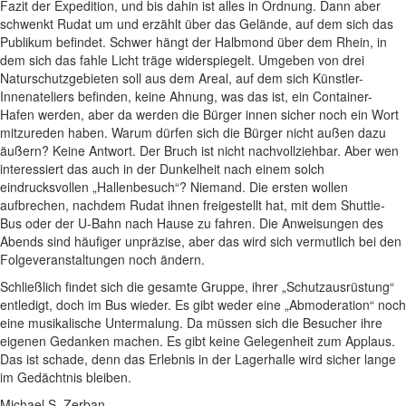
Fazit der Expedition, und bis dahin ist alles in Ordnung. Dann aber
schwenkt Rudat um und erzählt über das Gelände, auf dem sich das
Publikum befindet. Schwer hängt der Halbmond über dem Rhein, in
dem sich das fahle Licht träge widerspiegelt. Umgeben von drei
Naturschutzgebieten soll aus dem Areal, auf dem sich Künstler-
Innenateliers befinden, keine Ahnung, was das ist, ein Container-
Hafen werden, aber da werden die Bürger innen sicher noch ein Wort
mitzureden haben. Warum dürfen sich die Bürger nicht außen dazu
äußern? Keine Antwort. Der Bruch ist nicht nachvollziehbar. Aber wen
interessiert das auch in der Dunkelheit nach einem solch
eindrucksvollen „Hallenbesuch“? Niemand. Die ersten wollen
aufbrechen, nachdem Rudat ihnen freigestellt hat, mit dem Shuttle-
Bus oder der U-Bahn nach Hause zu fahren. Die Anweisungen des
Abends sind häufiger unpräzise, aber das wird sich vermutlich bei den
Folgeveranstaltungen noch ändern.
Schließlich findet sich die gesamte Gruppe, ihrer „Schutzausrüstung“
entledigt, doch im Bus wieder. Es gibt weder eine „Abmoderation“ noch
eine musikalische Untermalung. Da müssen sich die Besucher ihre
eigenen Gedanken machen. Es gibt keine Gelegenheit zum Applaus.
Das ist schade, denn das Erlebnis in der Lagerhalle wird sicher lange
im Gedächtnis bleiben.
Michael S. Zerban