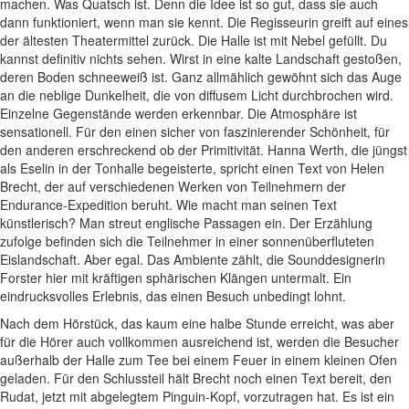
machen. Was Quatsch ist. Denn die Idee ist so gut, dass sie auch
dann funktioniert, wenn man sie kennt. Die Regisseurin greift auf eines
der ältesten Theatermittel zurück. Die Halle ist mit Nebel gefüllt. Du
kannst definitiv nichts sehen. Wirst in eine kalte Landschaft gestoßen,
deren Boden schneeweiß ist. Ganz allmählich gewöhnt sich das Auge
an die neblige Dunkelheit, die von diffusem Licht durchbrochen wird.
Einzelne Gegenstände werden erkennbar. Die Atmosphäre ist
sensationell. Für den einen sicher von faszinierender Schönheit, für
den anderen erschreckend ob der Primitivität. Hanna Werth, die jüngst
als Eselin in der Tonhalle begeisterte, spricht einen Text von Helen
Brecht, der auf verschiedenen Werken von Teilnehmern der
Endurance-Expedition beruht. Wie macht man seinen Text
künstlerisch? Man streut englische Passagen ein. Der Erzählung
zufolge befinden sich die Teilnehmer in einer sonnenüberfluteten
Eislandschaft. Aber egal. Das Ambiente zählt, die Sounddesignerin
Forster hier mit kräftigen sphärischen Klängen untermalt. Ein
eindrucksvolles Erlebnis, das einen Besuch unbedingt lohnt.
Nach dem Hörstück, das kaum eine halbe Stunde erreicht, was aber
für die Hörer auch vollkommen ausreichend ist, werden die Besucher
außerhalb der Halle zum Tee bei einem Feuer in einem kleinen Ofen
geladen. Für den Schlussteil hält Brecht noch einen Text bereit, den
Rudat, jetzt mit abgelegtem Pinguin-Kopf, vorzutragen hat. Es ist ein