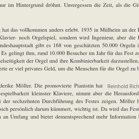
ur im Hintergrund dröhnt. Unvergessen die Zeit, als die Git
hat das vollkommen anders erlebt. 1935 in Mülheim an der R
lavier- noch Orgelspiel, sondern wird Ingenieur, aber die 
Landeshauptstadt gibt es 168 von geschätzten 50.000 Orgel
l. Es gelingt ihm, rund 10.000 Besucher im Jahr für das Fest z
lseitigkeit der Orgel und ihre Kombinierbarkeit darzustellen
te er viel privates Geld, um die Menschen für die Orgel zu b
derike Möller. Die promovierte Pianistin hat
Reinhold Rich
e Bespielbarkeit kleinster Klaviere, nimmt aber die Herausf
bei der sechzehnten Durchführung des Festes zeigen. Möller 
ich persönlich darum kümmert, wichtig ist. Da wird das Fest
h an Umfang und bietet dementsprechend mehr Information b