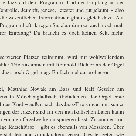
gorie Jazz auf dem Programm. Und der Empfang an der
rolle. Jeimpft, jenese, jetestet und jut jelaunt – also
d die wesentlichen Informationen gibt es gleich dazu. Auf
 Programmheft, kriegen Sie aber drinnen auch noch mal.
rbarer Empfang? Da braucht es doch keinen Sekt mehr.
servierten Plätzen teilnimmt, wird mit wohlwollendem
hler Trio zusammen mit Reinhold Richter an der Orgel
r Jazz noch Orgel mag. Einfach mal ausprobieren.
ügel, Matthias Nowak am Bass und Ralf Gessler am
lena in Mönchengladbach-Rheindahlen, der Orgel erste
 das Kind – äußert sich das Jazz-Trio erneut mit seiner
ngen der Jazzer sind für den musikalischen Laien kaum
ch von den Orgelwerken inspirieren lässt. Zusammen mit
ge Ratschlüsse – gibt es ebenfalls von Messiaen. Über
e sich fein und zurückhaltend geben. Gessler zeigt, wie