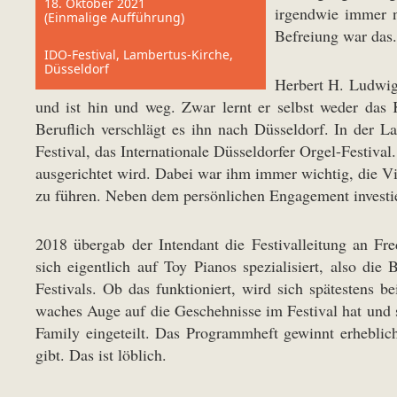
18. Oktober 2021
irgendwie immer n
(Einmalige Aufführung)
Befreiung war das.
IDO-Festival, Lambertus-Kirche,
Düsseldorf
Herbert H. Ludwig 
und ist hin und weg. Zwar lernt er selbst weder das K
Beruflich verschlägt es ihn nach Düsseldorf. In der 
Festival, das Internationale Düsseldorfer Orgel-Festiva
ausgerichtet wird. Dabei war ihm immer wichtig, die Vie
zu führen. Neben dem persönlichen Engagement investier
2018 übergab der Intendant die Festivalleitung an Fre
sich eigentlich auf Toy Pianos spezialisiert, also di
Festivals. Ob das funktioniert, wird sich spätestens 
waches Auge auf die Geschehnisse im Festival hat und s
Family eingeteilt. Das Programmheft gewinnt erheblic
gibt. Das ist löblich.