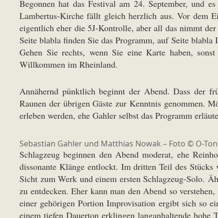
Begonnen hat das Festival am 24. September, und es
Lambertus-Kirche fällt gleich herzlich aus. Vor dem Ei
eigentlich eher die 5J-Kontrolle, aber all das nimmt der
Seite blabla finden Sie das Programm, auf Seite blabl
Gehen Sie rechts, wenn Sie eine Karte haben, sonst 
Willkommen im Rheinland.
Annähernd pünktlich beginnt der Abend. Dass der frü
Raunen der übrigen Gäste zur Kenntnis genommen. Möl
erleben werden, ehe Gahler selbst das Programm erläut
Sebastian Gahler und Matthias Nowak – Foto © O-Ton
Schlagzeug beginnen den Abend moderat, ehe Reinhold
dissonante Klänge entlockt. Im dritten Teil des Stücks
Sicht zum Werk und einem ersten Schlagzeug-Solo. Ähn
zu entdecken. Eher kann man den Abend so verstehen, d
einer gehörigen Portion Improvisation ergibt sich so e
einem tiefen Dauerton erklingen langanhaltende hohe Tö