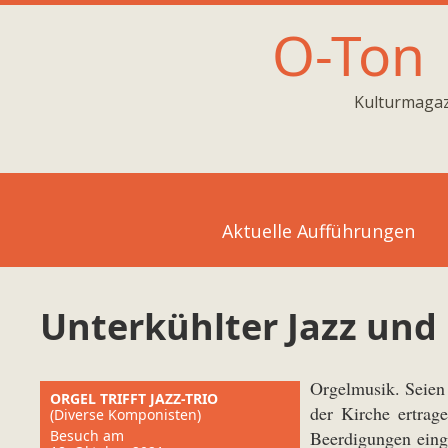
O-Ton
Kulturmagaz
Aktuelle Aufführungen
Unterkühlter Jazz und
Orgelmusik. Seien
ORGEL TRIFFT JAZZ-TRIO
der Kirche ertrag
(Diverse Komponisten)
Besuch am
Beerdigungen eing