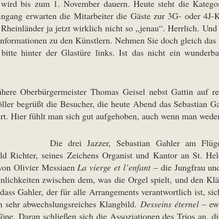
 wird bis zum 1. November dauern. Heute steht die Kate
ngang erwarten die Mitarbeiter die Gäste zur 3G- oder 4J-Kont
 Rheinländer ja jetzt wirklich nicht so „jenau“. Herrlich. Un
a Informationen zu den Künstlern. Nehmen Sie doch gleich das
bitte hinter der Glastüre links. Ist das nicht ein wunde
here Oberbürgermeister Thomas Geisel nebst Gattin auf re
ler begrüßt die Besucher, die heute Abend das Sebastian Ga
ert. Hier fühlt man sich gut aufgehoben, auch wenn man wede
Die drei Jazzer, Sebastian Gahler am Fl
 Richter, seines Zeichens Organist und Kantor an St. He
 von Olivier Messiaen
La vierge et l’enfant
– die Jungfrau und
lichkeiten zwischen dem, was die Orgel spielt, und den Klä
ass Gahler, der für alle Arrangements verantwortlich ist, si
in sehr abwechslungsreiches Klangbild.
Desseins éternel
– ewi
ne. Daran schließen sich die Assoziationen des Trios an, di