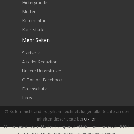
Hintergründe
Medien
Kommentar
Kunststücke
Mehr Seiten
Startseite
Aus der Redaktion
Unsere Unterstützer
O-Ton bei Facebook
Datenschutz
Links
© Sofern nicht anders gekennzeichnet, liegen alle Rechte an den
Inhalten dieser Seite bei
O-Ton
.
O-Ton wurde vom Nachrichtenportal EU Business news als BEST
CULTURAL NEWS MAGAZINE 2025 ausgezeichnet.