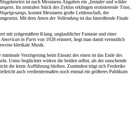
Ringplaneten
ist nach Messiaens Angaben ein „brutaler und wilder
langens
. Im zentralen Stück des Zyklus erklingen erotisierende Töne,
 Vogelgesangs
, kommt Messiaens große Leidenschaft, der
umgesetzt. Mit dem
Amen der Vollendung
ist das hinreißende Finale
ert mit zeitgemäßem Klang, unglaublicher Fantasie und einer
 American in Paris
von 1928 erinnert, liegt man damit vermutlich
sweise klerikale Musik.
ne minimale Verzögerung beim Einsatz des einen ist das Ende des
seln. Umso beglückter wirken die beiden selbst, als der rauschende
cht die letzte Aufführung bleiben. Zumindest trägt sich Frederike
ielleicht auch verdientermaßen noch einmal ein größeres Publikum