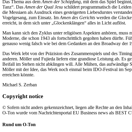
Das Thema aus dem
Amen der Schöpfung
, mit dem das Spiel beginnt
Tanz“. Das
Amen der Qual Jesu
schildert programmatisch die Leiden
die Messiaen als Ausdruck eines gesteigerten Liebesdurstes verstande
Vogelgesang, zum Einsatz. Im
Amen des Gerichts
werden die Glocken
erreicht, in dem sich unter „Glockenklängen“ alles in Licht auflöst.
Man kann sich den Zyklus unter religiösen Aspekten anhören, muss m
Moderne, die schon 1943 als fortschrittlich gegolten haben dürfte. 
genauso wenig falsch wie bei dem Gedanken an den Broadway der 1930
Das Werk lebt von der Präzision des Zusammenspiels und des Timings.
anderen. Möller und Fujieda liefern eine grandiose Leistung ab. Es ge
Beifall im Stehen nicht abklingen will. Alle Mühen, das aufwändige S
Möller mit der Idee, das Werk noch einmal beim IDO-Festival im Sep
erreichen könnte.
Michael S. Zerban
Copyright notice
© Sofern nicht anders gekennzeichnet, liegen alle Rechte an den Inhal
O-Ton wurde vom Nachrichtenportal EU Business news als BE
Rund um O-Ton