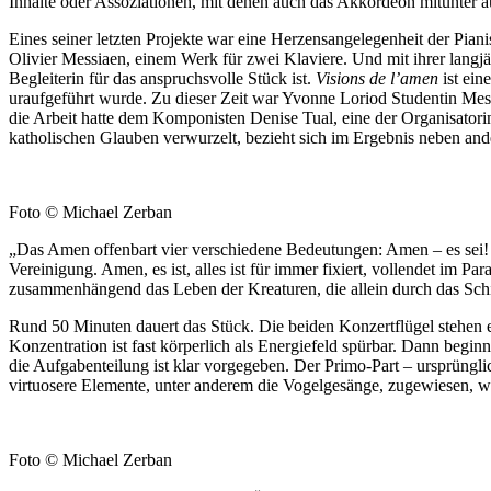
Inhalte oder Assoziationen, mit denen auch das Akkordeon mitunter au
Eines seiner letzten Projekte war eine Herzensangelegenheit der Piani
Olivier Messiaen, einem Werk für zwei Klaviere. Und mit ihrer langjäh
Begleiterin für das anspruchsvolle Stück ist.
Visions de l’amen
ist ein
uraufgeführt wurde. Zu dieser Zeit war Yvonne Loriod Studentin Messia
die Arbeit hatte dem Komponisten Denise Tual, eine der Organisatorinn
katholischen Glauben verwurzelt, bezieht sich im Ergebnis neben and
Foto © Michael Zerban
„Das Amen offenbart vier verschiedene Bedeutungen: Amen – es sei!
Vereinigung. Amen, es ist, alles ist für immer fixiert, vollendet im
zusammenhängend das Leben der Kreaturen, die allein durch das Schic
Rund 50 Minuten dauert das Stück. Die beiden Konzertflügel stehen e
Konzentration ist fast körperlich als Energiefeld spürbar. Dann beginn
die Aufgabenteilung ist klar vorgegeben. Der Primo-Part – ursprüngli
virtuosere Elemente, unter anderem die Vogelgesänge, zugewiesen, 
Foto © Michael Zerban