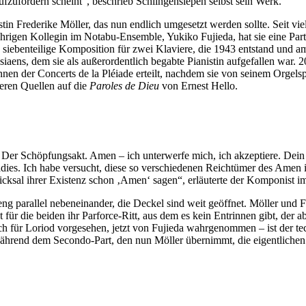
fzufordern scheint“, beschrieb Schlingensiepen selbst sein Werk.
stin Frederike Möller, das nun endlich umgesetzt werden sollte. Seit vi
rigen Kollegin im Notabu-Ensemble, Yukiko Fujieda, hat sie eine Partner
e siebenteilige Komposition für zwei Klaviere, die 1943 entstand und am
ens, dem sie als außerordentlich begabte Pianistin aufgefallen war. 20
en der Concerts de la Pléiade erteilt, nachdem sie von seinem Orgelspi
eren Quellen auf die
Paroles de Dieu
von Ernest Hello.
 Der Schöpfungsakt. Amen – ich unterwerfe mich, ich akzeptiere. Dei
 Paradies. Ich habe versucht, diese so verschiedenen Reichtümer des Ame
ksal ihrer Existenz schon ‚Amen‘ sagen“, erläuterte der Komponist im 
ng parallel nebeneinander, die Deckel sind weit geöffnet. Möller und 
t für die beiden ihr Parforce-Ritt, aus dem es kein Entrinnen gibt, der 
ch für Loriod vorgesehen, jetzt von Fujieda wahrgenommen – ist der te
während dem Secondo-Part, den nun Möller übernimmt, die eigentlichen