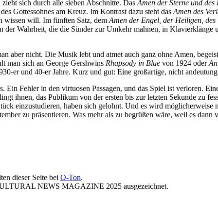
, zieht sich durch alle sieben Abschnitte. Das
Amen der Sterne und des 
 des Gottessohnes am Kreuz. Im Kontrast dazu steht das
Amen des Ver
n wissen will. Im fünften Satz, dem
Amen der Engel, der Heiligen, des
 der Wahrheit, die die Sünder zur Umkehr mahnen, in Klavierklänge 
an aber nicht. Die Musik lebt und atmet auch ganz ohne Amen, begeist
Fühlt man sich an George Gershwins
Rhapsody in Blue
von 1924 oder
An
-er und 40-er Jahre. Kurz und gut: Eine großartige, nicht andeutung
 Ein Fehler in den virtuosen Passagen, und das Spiel ist verloren. Ei
lingt ihnen, das Publikum von der ersten bis zur letzten Sekunde zu fes
tück einzustudieren, haben sich gelohnt. Und es wird möglicherweise ni
tember zu präsentieren. Was mehr als zu begrüßen wäre, weil es dann v
ten dieser Seite bei
O-Ton
.
ST CULTURAL NEWS MAGAZINE 2025 ausgezeichnet.