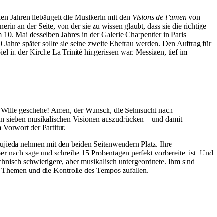
elen Jahren liebäugelt die Musikerin mit den
Visions de l’amen
von
in an der Seite, von der sie zu wissen glaubt, dass sie die richtige
 10. Mai desselben Jahres in der Galerie Charpentier in Paris
 Jahre später sollte sie seine zweite Ehefrau werden. Den Auftrag für
el in der Kirche La Trinité hingerissen war. Messiaen, tief im
n Wille geschehe! Amen, der Wunsch, die Sehnsucht nach
n in sieben musikalischen Visionen auszudrücken – und damit
Vorwort der Partitur.
Fujieda nehmen mit den beiden Seitenwendern Platz. Ihre
aber nach sage und schreibe 15 Probentagen perfekt vorbereitet ist. Und
chnisch schwierigere, aber musikalisch untergeordnete. Ihm sind
 Themen und die Kontrolle des Tempos zufallen.