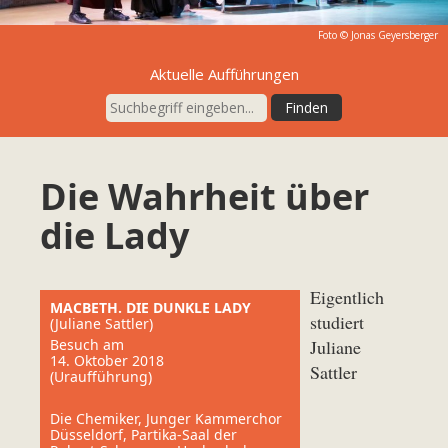
Foto © Jonas Geyersberger
Aktuelle Aufführungen
Die Wahrheit über
die Lady
Eigentlich
MACBETH. DIE DUNKLE LADY
studiert
(Juliane Sattler)
Besuch am
Juliane
14. Oktober 2018
Sattler
(Uraufführung)
Die Chemiker, Junger Kammerchor
Düsseldorf, Partika-Saal der