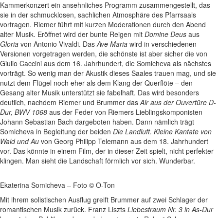
Kammerkonzert ein ansehnliches Programm zusammengestellt, das
sie in der schmucklosen, sachlichen Atmosphäre des Pfarrsaals
vortragen. Riemer führt mit kurzen Moderationen durch den Abend
alter Musik. Eröffnet wird der bunte Reigen mit
Domine Deus
aus
Gloria
von Antonio Vivaldi. Das
Ave Maria
wird in verschiedenen
Versionen vorgetragen werden, die schönste ist aber sicher die von
Giulio Caccini aus dem 16. Jahrhundert, die Somicheva als nächstes
vorträgt. So wenig man der Akustik dieses Saales trauen mag, und sie
nutzt dem Flügel noch eher als dem Klang der Querflöte – den
Gesang alter Musik unterstützt sie fabelhaft. Das wird besonders
deutlich, nachdem Riemer und Brummer das
Air aus der Ouvertüre D-
Dur, BWV 1068
aus der Feder von Riemers Lieblingskomponisten
Johann Sebastian Bach dargeboten haben. Dann nämlich trägt
Somicheva in Begleitung der beiden
Die Landluft. Kleine Kantate von
Wald und Au
von Georg Philipp Telemann aus dem 18. Jahrhundert
vor. Das könnte in einem Film, der in dieser Zeit spielt, nicht perfekter
klingen. Man sieht die Landschaft förmlich vor sich. Wunderbar.
Ekaterina Somicheva – Foto © O-Ton
Mit ihrem solistischen Ausflug greift Brummer auf zwei Schlager der
romantischen Musik zurück. Franz Liszts
Liebestraum Nr. 3 in As-Dur