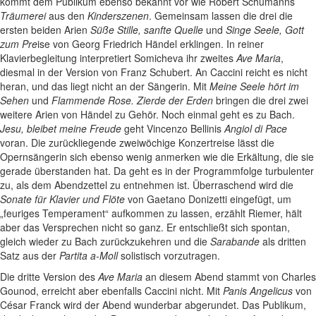
kommt dem Publikum ebenso bekannt vor wie Robert Schumanns
Träumerei
aus den
Kinderszenen
. Gemeinsam lassen die drei die
ersten beiden Arien
Süße Stille, sanfte Quelle
und
Singe Seele, Gott
zum Pre
ise von Georg Friedrich Händel erklingen. In reiner
Klavierbegleitung interpretiert Somicheva ihr zweites
Ave Maria
,
diesmal in der Version von Franz Schubert. An Caccini reicht es nicht
heran, und das liegt nicht an der Sängerin. Mit
Meine Seele hört im
Sehen
und
Flammende Rose. Zierde der Erden
bringen die drei zwei
weitere Arien von Händel zu Gehör. Noch einmal geht es zu Bach.
Jesu, bleibet meine Freude
geht Vincenzo Bellinis
Angiol di Pace
voran. Die zurückliegende zweiwöchige Konzertreise lässt die
Opernsängerin sich ebenso wenig anmerken wie die Erkältung, die sie
gerade überstanden hat. Da geht es in der Programmfolge turbulenter
zu, als dem Abendzettel zu entnehmen ist. Überraschend wird die
Sonate für Klavier und Flöte
von Gaetano Donizetti eingefügt, um
„feuriges Temperament“ aufkommen zu lassen, erzählt Riemer, hält
aber das Versprechen nicht so ganz. Er entschließt sich spontan,
gleich wieder zu Bach zurückzukehren und die
Sarabande
als dritten
Satz aus der
Partita a-Moll
solistisch vorzutragen.
Die dritte Version des
Ave Maria
an diesem Abend stammt von Charles
Gounod, erreicht aber ebenfalls Caccini nicht. Mit
Panis Angelicus
von
César Franck wird der Abend wunderbar abgerundet. Das Publikum,