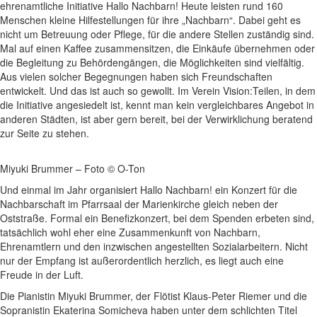
ehrenamtliche Initiative Hallo Nachbarn! Heute leisten rund 160
Menschen kleine Hilfestellungen für ihre „Nachbarn“. Dabei geht es
nicht um Betreuung oder Pflege, für die andere Stellen zuständig sind.
Mal auf einen Kaffee zusammensitzen, die Einkäufe übernehmen oder
die Begleitung zu Behördengängen, die Möglichkeiten sind vielfältig.
Aus vielen solcher Begegnungen haben sich Freundschaften
entwickelt. Und das ist auch so gewollt. Im Verein Vision:Teilen, in dem
die Initiative angesiedelt ist, kennt man kein vergleichbares Angebot in
anderen Städten, ist aber gern bereit, bei der Verwirklichung beratend
zur Seite zu stehen.
Miyuki Brummer – Foto © O-Ton
Und einmal im Jahr organisiert Hallo Nachbarn! ein Konzert für die
Nachbarschaft im Pfarrsaal der Marienkirche gleich neben der
Oststraße. Formal ein Benefizkonzert, bei dem Spenden erbeten sind,
tatsächlich wohl eher eine Zusammenkunft von Nachbarn,
Ehrenamtlern und den inzwischen angestellten Sozialarbeitern. Nicht
nur der Empfang ist außerordentlich herzlich, es liegt auch eine
Freude in der Luft.
Die Pianistin Miyuki Brummer, der Flötist Klaus-Peter Riemer und die
Sopranistin Ekaterina Somicheva haben unter dem schlichten Titel