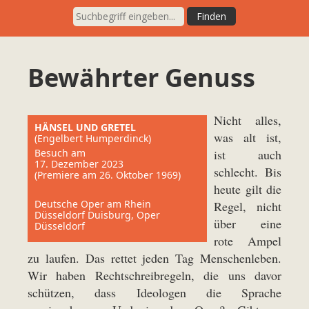
Bewährter Genuss
Nicht alles,
HÄNSEL UND GRETEL
was alt ist,
(Engelbert Humperdinck)
Besuch am
ist auch
17. Dezember 2023
schlecht. Bis
(Premiere am 26. Oktober 1969)
heute gilt die
Deutsche Oper am Rhein
Regel, nicht
Düsseldorf Duisburg, Oper
über eine
Düsseldorf
rote Ampel
zu laufen. Das rettet jeden Tag Menschenleben.
Wir haben Rechtschreibregeln, die uns davor
schützen, dass Ideologen die Sprache