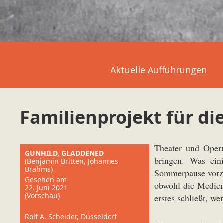
Aktuelle Aufführungen
Familienprojekt für di
Theater und Oper
GUNHILD, GLADDENED
bringen. Was eini
(Benjamin Britten, Johannes
Brahms)
Sommerpause vorzub
Gesehen am
obwohl die Medien 
22. Juni 2021
(Vorschau)
erstes schließt, w
Rolf A. Scheider, Düsseldorf