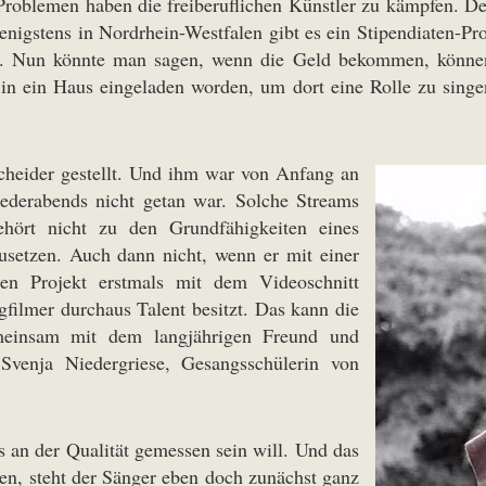
roblemen haben die freiberuflichen Künstler zu kämpfen. Den
nigstens in Nordrhein-Westfalen gibt es ein Stipendiaten-Pr
en. Nun könnte man sagen, wenn die Geld bekommen, können 
in ein Haus eingeladen worden, um dort eine Rolle zu singen.
Scheider gestellt. Und ihm war von Anfang an
iederabends nicht getan war. Solche Streams
ehört nicht zu den Grundfähigkeiten eines
usetzen. Auch dann nicht, wenn er mit einer
eren Projekt erstmals mit dem Videoschnitt
gfilmer durchaus Talent besitzt. Das kann die
meinsam mit dem langjährigen Freund und
Svenja Niedergriese, Gesangsschülerin von
ls an der Qualität gemessen sein will. Und das
ren, steht der Sänger eben doch zunächst ganz