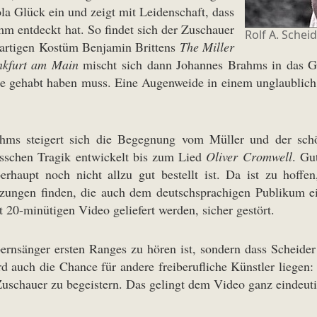
la Glück ein und zeigt mit Leidenschaft, dass
m entdeckt hat. So findet sich der Zuschauer
Rolf A. Schei
ßartigen Kostüm Benjamin Brittens
The Miller
nkfurt am Main
mischt sich dann Johannes Brahms in das Ge
ge gehabt haben muss. Eine Augenweide in einem unglaublic
ahms steigert sich die Begegnung vom Müller und der sch
isschen Tragik entwickelt bis zum Lied
Oliver Cromwell
. Gu
rhaupt noch nicht allzu gut bestellt ist. Da ist zu hoffe
ungen finden, die auch dem deutschsprachigen Publikum ei
t 20-minütigen Video geliefert werden, sicher gestört.
pernsänger ersten Ranges zu hören ist, sondern dass Scheider
 auch die Chance für andere freiberufliche Künstler liegen: I
 Zuschauer zu begeistern. Das gelingt dem Video ganz eindeut