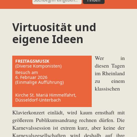
Virtuosität und
eigene Ideen
Wer in
FREITAGSMUSIK
diesen Tagen
(Diverse Komponisten)
Besuch am
im Rheinland
6. Februar 2026
zu einem
(Einmalige Aufführung)
klassischen
Kirche St. Mariä Himmelfahrt,
Düsseldorf-Unterbach
Klavierkonzert einlädt, wird kaum ernsthaft mit
größerem Publikumsandrang rechnen dürfen. Die
Karnevalssession ist extrem kurz, aber keine der
Karnevalsgesellschaften wird deshalb auf ihre