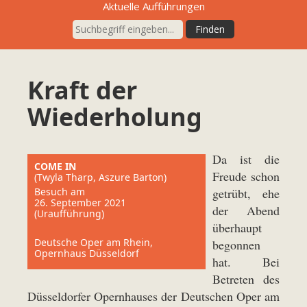
Aktuelle Aufführungen
Kraft der
Wiederholung
Da ist die
COME IN
Freude schon
(Twyla Tharp, Aszure Barton)
Besuch am
getrübt, ehe
26. September 2021
der Abend
(Uraufführung)
überhaupt
Deutsche Oper am Rhein,
begonnen
Opernhaus Düsseldorf
hat. Bei
Betreten des
Düsseldorfer Opernhauses der Deutschen Oper am