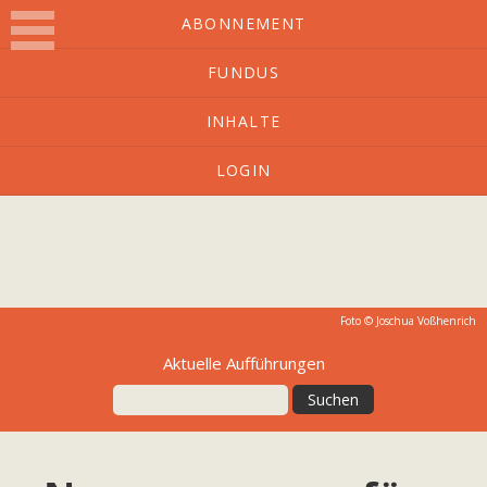
ABONNEMENT
FUNDUS
O-Ton
INHALTE
LOGIN
Kulturmagazin mit Charakter
Foto © Joschua Voßhenrich
Aktuelle Aufführungen