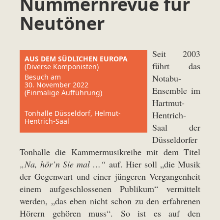
Nummernrevue für
Neutöner
Seit 2003
AUS DEM SÜDLICHEN EUROPA
führt das
(Diverse Komponisten)
Besuch am
Notabu-
30. November 2022
Ensemble im
(Einmalige Aufführung)
Hartmut-
Tonhalle Düsseldorf, Helmut-
Hentrich-
Hentrich-Saal
Saal der
Düsseldorfer
Tonhalle die Kammermusikreihe mit dem Titel
„Na, hör’n Sie mal …“
auf. Hier soll „die Musik
der Gegenwart und einer jüngeren Vergangenheit
einem aufgeschlossenen Publikum“ vermittelt
werden, „das eben nicht schon zu den erfahrenen
Hörern gehören muss“. So ist es auf den