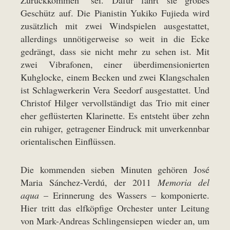
Zurückkommen“ sei. Dafür fährt sie großes
Geschütz auf. Die Pianistin Yukiko Fujieda wird
zusätzlich mit zwei Windspielen ausgestattet,
allerdings unnötigerweise so weit in die Ecke
gedrängt, dass sie nicht mehr zu sehen ist. Mit
zwei Vibrafonen, einer überdimensionierten
Kuhglocke, einem Becken und zwei Klangschalen
ist Schlagwerkerin Vera Seedorf ausgestattet. Und
Christof Hilger vervollständigt das Trio mit einer
eher geflüsterten Klarinette. Es entsteht über zehn
ein ruhiger, getragener Eindruck mit unverkennbar
orientalischen Einflüssen.
Die kommenden sieben Minuten gehören José
Maria Sánchez-Verdú, der 2011
Memoria del
aqua
– Erinnerung des Wassers – komponierte.
Hier tritt das elfköpfige Orchester unter Leitung
von Mark-Andreas Schlingensiepen wieder an, um