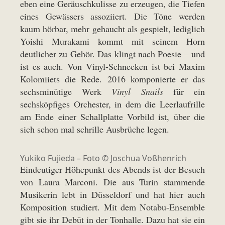
eben eine Geräuschkulisse zu erzeugen, die Tiefen
eines Gewässers assoziiert. Die Töne werden
kaum hörbar, mehr gehaucht als gespielt, lediglich
Yoishi Murakami kommt mit seinem Horn
deutlicher zu Gehör. Das klingt nach Poesie – und
ist es auch. Von Vinyl-Schnecken ist bei Maxim
Kolomiiets die Rede. 2016 komponierte er das
sechsminütige Werk
Vinyl Snails
für ein
sechsköpfiges Orchester, in dem die Leerlaufrille
am Ende einer Schallplatte Vorbild ist, über die
sich schon mal schrille Ausbrüche legen.
Yukiko Fujieda – Foto © Joschua Voßhenrich
Eindeutiger Höhepunkt des Abends ist der Besuch
von Laura Marconi. Die aus Turin stammende
Musikerin lebt in Düsseldorf und hat hier auch
Komposition studiert. Mit dem Notabu-Ensemble
gibt sie ihr Debüt in der Tonhalle. Dazu hat sie ein