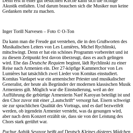
Denn erst in einer gut besuchten Kirche kann sich die richtige
Akustik entfalten. Und darum brauchen sich die Musiker nun keine
Gedanken mehr zu machen.
Inger Torill Narvesen – Foto © O-Ton
Da kann man die Freude gut verstehen, die in den Grußworten des
Musikalischen Leiters von Les Lumières, Michel Rychlinski,
mitschwingt. Denn er hat ein schönes Programm vorbereitet und ist
zu diesem Zeitpunkt fest davon überzeugt, dass es auch gelingen
wird. Ehe das
Deutsche Requiem
beginnt, lädt Rychlinski zu einer
Reise nach Armenien ein. Der 27-köpfige Kammerchor von Les
Lumières hat tatsächlich zwei Lieder von Komitas einstudiert.
Komitas Vardapet war ein armenischer Priester und musikalischer
Generalist, der heute als Begründer der modernen klassischen Musik
Armeniens gilt. Möglich war die Einstudierung, weil an der
Aufführung die gebürtige Armenierin Naré Karoyan beteiligt ist und
den Chor zuvor mit einer „Lautschrift“ versorgt hat. Eisern schweigt
sie zur sprachlichen Qualität des Vortrags, und es darf bezweifelt
werden, ob irgendein Armenier versteht, was da gesungen wird,
aber nach dem Konzert erzählt sie, dass sie von der Leistung des
Chors stark gerührt war.
Puchur Aghjik Sevavor
heißt auf Deutsch
Kleines düsteres Mädchen