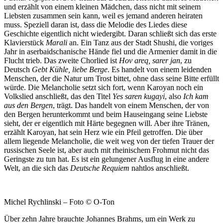
und erzählt von einem kleinen Mädchen, dass nicht mit seinem
Liebsten zusammen sein kann, weil es jemand anderen heiraten
muss. Speziell daran ist, dass die Melodie des Liedes diese
Geschichte eigentlich nicht wiedergibt. Daran schließt sich das erste
Klavierstück
Marali
an. Ein Tanz aus der Stadt Shushi, die voriges
Jahr in aserbaidschanische Hände fiel und die Armenier damit in die
Flucht trieb. Das zweite Chorlied ist
Hov areq, sarer jan
, zu
Deutsch
Gebt Kühle, liebe Berge
. Es handelt von einem leidenden
Menschen, der die Natur um Trost bittet, ohne dass seine Bitte erfüllt
würde. Die Melancholie setzt sich fort, wenn Karoyan noch ein
Volkslied anschließt, das den Titel
Yes saren kugayi
, also
Ich kam
aus den Bergen
, trägt. Das handelt von einem Menschen, der von
den Bergen herunterkommt und beim Hauseingang seine Liebste
sieht, der er eigentlich mit Härte begegnen will. Aber ihre Tränen,
erzählt Karoyan, hat sein Herz wie ein Pfeil getroffen. Die über
allem liegende Melancholie, die weit weg von der tiefen Trauer der
russischen Seele ist, aber auch mit rheinischem Frohmut nicht das
Geringste zu tun hat. Es ist ein gelungener Ausflug in eine andere
Welt, an die sich das
Deutsche Requiem
nahtlos anschließt.
Michel Rychlinski – Foto © O-Ton
Über zehn Jahre brauchte Johannes Brahms, um ein Werk zu