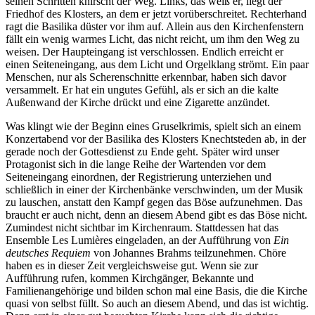
seinen Schritten knirscht der Weg. Links, das weiß er, liegt der
Friedhof des Klosters, an dem er jetzt vorüberschreitet. Rechterhand
ragt die Basilika düster vor ihm auf. Allein aus den Kirchenfenstern
fällt ein wenig warmes Licht, das nicht reicht, um ihm den Weg zu
weisen. Der Haupteingang ist verschlossen. Endlich erreicht er
einen Seiteneingang, aus dem Licht und Orgelklang strömt. Ein paar
Menschen, nur als Scherenschnitte erkennbar, haben sich davor
versammelt. Er hat ein ungutes Gefühl, als er sich an die kalte
Außenwand der Kirche drückt und eine Zigarette anzündet.
Was klingt wie der Beginn eines Gruselkrimis, spielt sich an einem
Konzertabend vor der Basilika des Klosters Knechtsteden ab, in der
gerade noch der Gottesdienst zu Ende geht. Später wird unser
Protagonist sich in die lange Reihe der Wartenden vor dem
Seiteneingang einordnen, der Registrierung unterziehen und
schließlich in einer der Kirchenbänke verschwinden, um der Musik
zu lauschen, anstatt den Kampf gegen das Böse aufzunehmen. Das
braucht er auch nicht, denn an diesem Abend gibt es das Böse nicht.
Zumindest nicht sichtbar im Kirchenraum. Stattdessen hat das
Ensemble Les Lumières eingeladen, an der Aufführung von
Ein
deutsches Requiem
von Johannes Brahms teilzunehmen. Chöre
haben es in dieser Zeit vergleichsweise gut. Wenn sie zur
Aufführung rufen, kommen Kirchgänger, Bekannte und
Familienangehörige und bilden schon mal eine Basis, die die Kirche
quasi von selbst füllt. So auch an diesem Abend, und das ist wichtig.