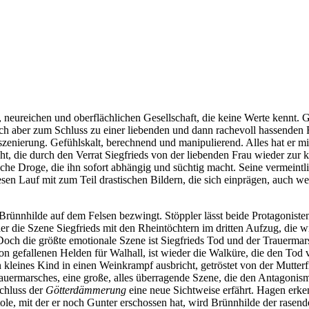
neureichen und oberflächlichen Gesellschaft, die keine Werte kennt. G
ch aber zum Schluss zu einer liebenden und dann rachevoll hassenden F
Inszenierung. Gefühlskalt, berechnend und manipulierend. Alles hat er 
t, die durch den Verrat Siegfrieds von der liebenden Frau wieder zur 
sche Droge, die ihn sofort abhängig und süchtig macht. Seine vermeintlich
iesen Lauf mit zum Teil drastischen Bildern, die sich einprägen, auch
 Brünnhilde auf dem Felsen bezwingt. Stöppler lässt beide Protagonist
der die Szene Siegfrieds mit den Rheintöchtern im dritten Aufzug, die 
och die größte emotionale Szene ist Siegfrieds Tod und der Trauermar
on gefallenen Helden für Walhall, ist wieder die Walküre, die den Tod 
 kleines Kind in einen Weinkrampf ausbricht, getröstet von der Mutte
auermarsches, eine große, alles überragende Szene, die den Antagonis
Schluss der
Götterdämmerung
eine neue Sichtweise erfährt. Hagen erken
stole, mit der er noch Gunter erschossen hat, wird Brünnhilde der rase