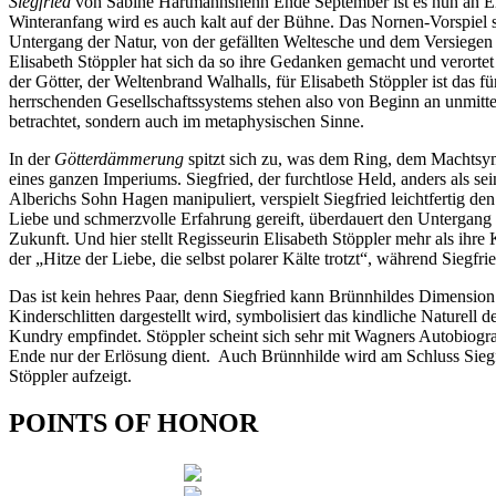
Siegfried
von Sabine Hartmannshenn Ende September ist es nun an El
Winteranfang wird es auch kalt auf der Bühne. Das Nornen-Vorspiel spie
Untergang der Natur, von der gefällten Weltesche und dem Versiegen de
Elisabeth Stöppler hat sich da so ihre Gedanken gemacht und verortet
der Götter, der Weltenbrand Walhalls, für Elisabeth Stöppler ist das 
herrschenden Gesellschaftssystems stehen also von Beginn an unmitte
betrachtet, sondern auch im metaphysischen Sinne.
In der
Götterdämmerung
spitzt sich zu, was dem Ring, dem Machtsym
eines ganzen Imperiums. Siegfried, der furchtlose Held, anders als s
Alberichs Sohn Hagen manipuliert, verspielt Siegfried leichtfertig 
Liebe und schmerzvolle Erfahrung gereift, überdauert den Untergang d
Zukunft. Und hier stellt Regisseurin Elisabeth Stöppler mehr als ihr
der „Hitze der Liebe, die selbst polarer Kälte trotzt“, während Siegfri
Das ist kein hehres Paar, denn Siegfried kann Brünnhildes Dimension
Kinderschlitten dargestellt wird, symbolisiert das kindliche Naturell 
Kundry empfindet. Stöppler scheint sich sehr mit Wagners Autobiogra
Ende nur der Erlösung dient. Auch Brünnhilde wird am Schluss Siegfr
Stöppler aufzeigt.
POINTS OF HONOR