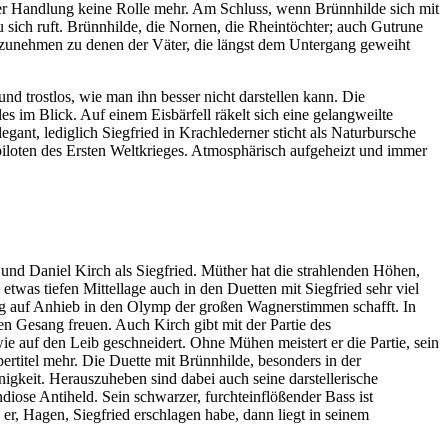
der Handlung keine Rolle mehr. Am Schluss, wenn Brünnhilde sich mit
zu sich ruft. Brünnhilde, die Nornen, die Rheintöchter; auch Gutrune
hrzunehmen zu denen der Väter, die längst dem Untergang geweiht
nd trostlos, wie man ihn besser nicht darstellen kann. Die
es im Blick. Auf einem Eisbärfell räkelt sich eine gelangweilte
nt, lediglich Siegfried in Krachlederner sticht als Naturbursche
loten des Ersten Weltkrieges. Atmosphärisch aufgeheizt und immer
nd Daniel Kirch als Siegfried. Müther hat die strahlenden Höhen,
twas tiefen Mittellage auch in den Duetten mit Siegfried sehr viel
llung auf Anhieb in den Olymp der großen Wagnerstimmen schafft. In
en Gesang freuen. Auch Kirch gibt mit der Partie des
wie auf den Leib geschneidert. Ohne Mühen meistert er die Partie, sein
ertitel mehr. Die Duette mit Brünnhilde, besonders in der
igkeit. Herauszuheben sind dabei auch seine darstellerische
ose Antiheld. Sein schwarzer, furchteinflößender Bass ist
er, Hagen, Siegfried erschlagen habe, dann liegt in seinem