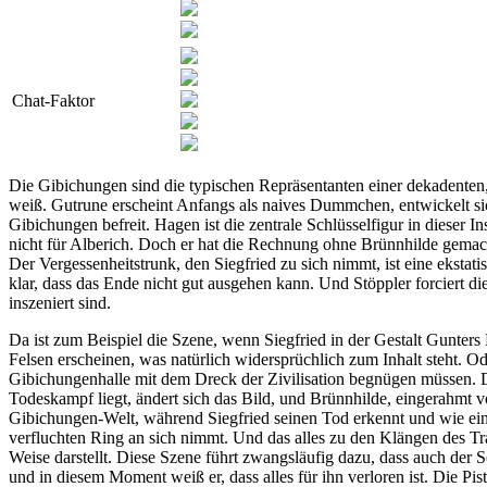
Chat-Faktor
Die Gibichungen sind die typischen Repräsentanten einer dekadenten, 
weiß. Gutrune erscheint Anfangs als naives Dummchen, entwickelt si
Gibichungen befreit. Hagen ist die zentrale Schlüsselfigur in dieser 
nicht für Alberich. Doch er hat die Rechnung ohne Brünnhilde gemach
Der Vergessenheitstrunk, den Siegfried zu sich nimmt, ist eine ekstati
klar, dass das Ende nicht gut ausgehen kann. Und Stöppler forciert d
inszeniert sind.
Da ist zum Beispiel die Szene, wenn Siegfried in der Gestalt Gunters
Felsen erscheinen, was natürlich widersprüchlich zum Inhalt steht. O
Gibichungenhalle mit dem Dreck der Zivilisation begnügen müssen. D
Todeskampf liegt, ändert sich das Bild, und Brünnhilde, eingerahmt v
Gibichungen-Welt, während Siegfried seinen Tod erkennt und wie ein
verfluchten Ring an sich nimmt. Und das alles zu den Klängen des Tr
Weise darstellt. Diese Szene führt zwangsläufig dazu, dass auch der 
und in diesem Moment weiß er, dass alles für ihn verloren ist. Die Pi