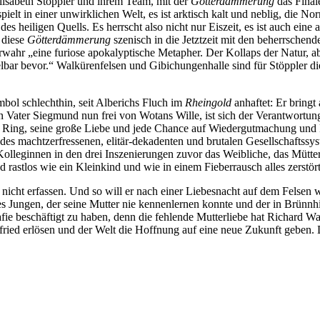
isabeth Stöppler und ihrem Team, mit der
Götterdämmerung
das Final
lt in einer unwirklichen Welt, es ist arktisch kalt und neblig, die Nor
s heiligen Quells. Es herrscht also nicht nur Eiszeit, es ist auch ein
 diese
Götterdämmerung
szenisch in die Jetztzeit mit den beherrsch
fürwahr „eine furiose apokalyptische Metapher. Der Kollaps der Natur, 
lbar bevor.“ Walkürenfelsen und Gibichungenhalle sind für Stöppler di
bol schlechthin, seit Alberichs Fluch im
Rheingold
anhaftet: Er bringt
ein Vater Siegmund nun frei von Wotans Wille, ist sich der Verantwortu
den Ring, seine große Liebe und jede Chance auf Wiedergutmachung und
es machtzerfressenen, elitär-dekadenten und brutalen Gesellschaftssys
e Kolleginnen in den drei Inszenierungen zuvor das Weibliche, das Mütt
ed rastlos wie ein Kleinkind und wie in einem Fieberrausch alles zerstört
 nicht erfassen. Und so will er nach einer Liebesnacht auf dem Felsen 
des Jungen, der seine Mutter nie kennenlernen konnte und der in Brünnhil
fie beschäftigt zu haben, denn die fehlende Mutterliebe hat Richard W
ied erlösen und der Welt die Hoffnung auf eine neue Zukunft geben. D