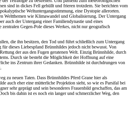
e der Tetralogie zu bestreiten. Und passend zum meteorologischen
nen sind in dickes Fell gehüllt und frieren trotzdem. Sie berichten vom
e apokalyptische Weltuntergangsstimmung, eine Dystopie allerorten.
enden Weltthemen wie Klimawandel und Globalisierung. Der Untergang
aber auch der Untergang einer Familiendynastie und eines
e zentralen Gegen-Pole dieses Werkes, nicht nur geografisch
 allen, die ihn besitzen, den Tod und führt schließlich zum Untergang
ng für dieses Liebespfand Brünnhildes jedoch nicht bewusst. Von
 Rettung der aus den Fugen geratenen Welt. Einzig Brünnhilde, durch
tems. Durch sie besteht die Möglichkeit der Hoffnung auf eine
erliche ins Zentrum ihrer Gedanken. Brünnhilde ist durchdrungen von
.
weg zu neuen Taten. Dass Brünnhildes Pferd Grane hier als
de auch eher eine mütterliche Projektion sieht, so wie es Parsifal bei
agner sehr geprägt und sein besonderes Frauenbild geschaffen, das am
och bis dahin ist es noch ein langer und schmerzlicher Weg, den