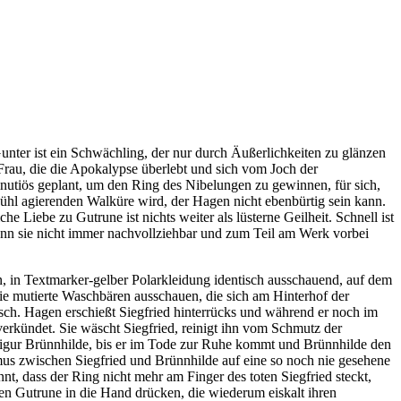
unter ist ein Schwächling, der nur durch Äußerlichkeiten zu glänzen
rau, die die Apokalypse überlebt und sich vom Joch der
minutiös geplant, um den Ring des Nibelungen zu gewinnen, für sich,
kühl agierenden Walküre wird, der Hagen nicht ebenbürtig sein kann.
e Liebe zu Gutrune ist nichts weiter als lüsterne Geilheit. Schnell ist
 wenn sie nicht immer nachvollziehbar und zum Teil am Werk vorbei
en, in Textmarker-gelber Polarkleidung identisch ausschauend, auf dem
wie mutierte Waschbären ausschauen, die sich am Hinterhof der
sch. Hagen erschießt Siegfried hinterrücks und während er noch im
verkündet. Sie wäscht Siegfried, reinigt ihn vom Schmutz der
rfigur Brünnhilde, bis er im Tode zur Ruhe kommt und Brünnhilde den
mus zwischen Siegfried und Brünnhilde auf eine so noch nie gesehene
nt, dass der Ring nicht mehr am Finger des toten Siegfried steckt,
nden Gutrune in die Hand drücken, die wiederum eiskalt ihren