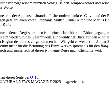
Orchester folgt seinem präzisen Schlag, seinen Tempi-Wechsel und seine
er Weise.
ne, ehe der Applaus losbrandet. Insbesondere dankt es Calvo und de
en gefeiert, allen voran Stéphanie Müller, Daniel Kirch und Marius Bol
o-Rufe.
verschiedenen Regisseurinnen ist in einem Jahr über die Bühne gegange
das eint wiederum das Gesamtwerk. Ein weiblicher Blick auf den
Ring
, 
 zu Beginn des Jahres vorgenommen hat. Wie geht es weiter? Im Januar
erum mehr für die Betonung des Einzelwerkes spricht als für den
Ring
sch und sängerisch ist dieser
Ring
eine Reise nach Chemnitz wert.
ten dieser Seite bei
O-Ton
.
ST CULTURAL NEWS MAGAZINE 2025 ausgezeichnet.