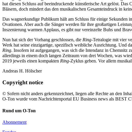
hat diesen Schluss auf beeindruckende künstlerische Art gelöst. Das 
Bläsern, doch mindert das den musikalischen Gesamteindruck in kein
Das wagnerkundige Publikum hält am Schluss für einige Sekunden in
Ovationen. Aber auch die Sänger werden für ihre großartigen Leistung
Inszenierung warmen Applaus, es gibt nur vereinzelte Buhs und Brav
Nun hat sich der Vorhang geschlossen, die
Ring
-Tetralogie mit vier 
Werk hat seine einzigartige, spezifisch weibliche Ausrichtung. Und 
Ring
. Insofern ist aufgegangen, was sich die Intendanz in Chemnitz
allerdings in einem doch langen Zeitraum von drei Wochen, was wied
2019 jeweils einen kompakten
Ring
-Zyklus geben. Vor allem musikali
Andreas H. Hölscher
Copyright notice
© Sofern nicht anders gekennzeichnet, liegen alle Rechte an den Inhal
O-Ton wurde vom Nachrichtenportal EU Business news als BE
Rund um O-Ton
Abonnement