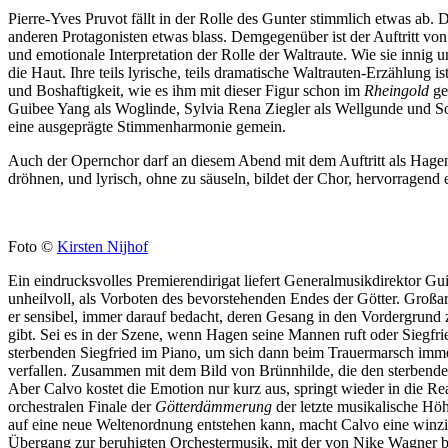
Pierre-Yves Pruvot fällt in der Rolle des Gunter stimmlich etwas ab. 
anderen Protagonisten etwas blass. Demgegenüber ist der Auftritt von
und emotionale Interpretation der Rolle der Waltraute. Wie sie innig
die Haut. Ihre teils lyrische, teils dramatische Waltrauten-Erzählung i
und Boshaftigkeit, wie es ihm mit dieser Figur schon im
Rheingold
ge
Guibee Yang als Woglinde, Sylvia Rena Ziegler als Wellgunde und So
eine ausgeprägte Stimmenharmonie gemein.
Auch der Opernchor darf an diesem Abend mit dem Auftritt als Hagen
dröhnen, und lyrisch, ohne zu säuseln, bildet der Chor, hervorragend
Foto ©
Kirsten Nijhof
Ein eindrucksvolles Premierendirigat liefert Generalmusikdirektor 
unheilvoll, als Vorboten des bevorstehenden Endes der Götter. Großar
er sensibel, immer darauf bedacht, deren Gesang in den Vordergrund zu
gibt. Sei es in der Szene, wenn Hagen seine Mannen ruft oder Siegfri
sterbenden Siegfried im Piano, um sich dann beim Trauermarsch immer
verfallen. Zusammen mit dem Bild von Brünnhilde, die den sterbende
Aber Calvo kostet die Emotion nur kurz aus, springt wieder in die R
orchestralen Finale der
Götterdämmerung
der letzte musikalische Höh
auf eine neue Weltenordnung entstehen kann, macht Calvo eine winzi
Übergang zur beruhigten Orchestermusik, mit der von Nike Wagner be