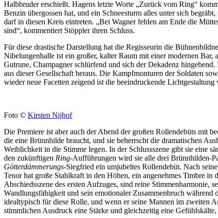
Halbbruder erschießt. Hagens letzte Worte „Zurück vom Ring“ kommen
Benzin übergossen hat, und ein Schneesturm alles unter sich begräbt, 
darf in diesen Kreis eintreten. „Bei Wagner fehlen am Ende die Mütt
sind“, kommentiert Stöppler ihren Schluss.
Für diese drastische Darstellung hat die Regisseurin die Bühnenbildne
Nibelungenhalle ist ein großer, kalter Raum mit einer modernen Bar, a
Gutrune, Champagner schlürfend und sich der Dekadenz hingebend. Die
aus dieser Gesellschaft heraus. Die Kampfmonturen der Soldaten so
wieder neue Facetten zeigend ist die beeindruckende Lichtgestaltung
Foto ©
Kirsten Nijhof
Die Premiere ist aber auch der Abend der großen Rollendebüts mit b
die eine Brünnhilde braucht, und sie beherrscht die dramatischen Aus
Weiblichkeit in die Stimme legen. In der Schlussszene gibt sie eine 
den zukünftigen
Ring
-Aufführungen wird sie alle drei Brünnhilden-Pa
Götterdämmerungs
-Siegfried ein umjubeltes Rollendebüt. Nach seinem
Tenor hat große Stahlkraft in den Höhen, ein angenehmes Timbre in der
Abschiedsszene des ersten Aufzuges, sind reine Stimmenharmonie, sei
Wandlungsfähigkeit und sein emotionaler Zusammenbruch während des 
idealtypisch für diese Rolle, und wenn er seine Mannen im zweiten Au
stimmlichen Ausdruck eine Stärke und gleichzeitig eine Gefühlskälte, 