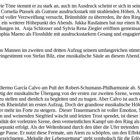
Die Töne stemmt er zu stark an, auch im Ausdruck scheint er sich in sei
 Cornelia Ptassek als Gutrune ausdrucksstark mit strahlenden Höhen. A
 und voller Verzweiflung versucht, Brünnhilde zu überreden, ihr den R
st ein weiterer Höhepunkt des Abends. Jukka Rasilainen hat nur einen Kur
lungen ist. Anja Schlosser und Sylvia Rena Ziegler eröffnen gemeinsa
phia Maeno als Flosshilde mit ausdrucksstarkem Gesang und engagierte
s Mannen im zweiten und dritten Aufzug seinem umfangreichen stimmli
 eingestimmt von Stefan Bilz, eine musikalische Säule an diesem Abend
Guillermo García Calvo am Pult der Robert-Schumann-Philharmonie ab. 
tig der musikalische Übergang von der ersten zur zweiten Szene, wenn e
 stellen und dienlich zu begleiten und zu tragen. Aber Calvo ist auch e
eds Rheinfahrt im ersten Aufzug. Doch der grandiose musikalische Höhep
 mehr ins Forte zu steigern. Dieser Trauermarsch ist voller Emotion, 
n und weinenden Siegfried wäscht und letzten Trost spendet, ist dies
ealität der vorletzten Szene, dem vermeintlichen Kampf um den Ring a
epunkt erfolgt. Als der Weltenbrand durch den über die Ufer tretenden
ge Pause. Er nutzt diese Fermate, um Atem zu schöpfen, um den Effek
zeichneten „Melodie der Lebensrettung“ steht symbolisch für die Erl