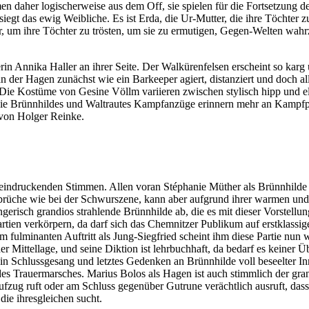
 daher logischerweise aus dem Off, sie spielen für die Fortsetzung 
siegt das ewig Weibliche. Es ist Erda, die Ur-Mutter, die ihre Töchter 
er, um ihre Töchter zu trösten, um sie zu ermutigen, Gegen-Welten wa
rin Annika Haller an ihrer Seite. Der Walkürenfelsen erscheint so karg u
n der Hagen zunächst wie ein Barkeeper agiert, distanziert und doch all
 Kostüme von Gesine Völlm variieren zwischen stylisch hipp und elega
wie Brünnhildes und Waltrautes Kampfanzüge erinnern mehr an Kampfpi
 von Holger Reinke.
eeindruckenden Stimmen. Allen voran Stéphanie Müther als Brünnhilde u
brüche wie bei der Schwurszene, kann aber aufgrund ihrer warmen und e
sängerisch grandios strahlende Brünnhilde ab, die es mit dieser Vorste
rtien verkörpern, da darf sich das Chemnitzer Publikum auf erstklassig
 fulminanten Auftritt als Jung-Siegfried scheint ihm diese Partie nun 
 Mittellage, und seine Diktion ist lehrbuchhaft, da bedarf es keiner Üb
n Schlussgesang und letztes Gedenken an Brünnhilde voll beseelter Inn
Trauermarsches. Marius Bolos als Hagen ist auch stimmlich der grandi
fzug ruft oder am Schluss gegenüber Gutrune verächtlich ausruft, dass 
die ihresgleichen sucht.