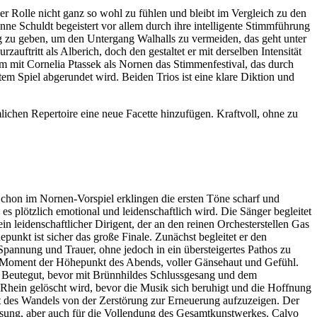
ner Rolle nicht ganz so wohl zu fühlen und bleibt im Vergleich zu den
nne Schuldt begeistert vor allem durch ihre intelligente Stimmführung
ing zu geben, um den Untergang Walhalls zu vermeiden, das geht unter
zauftritt als Alberich, doch den gestaltet er mit derselben Intensität
m mit Cornelia Ptassek als Nornen das Stimmenfestival, das durch
m Spiel abgerundet wird. Beiden Trios ist eine klare Diktion und
chen Repertoire eine neue Facette hinzufügen. Kraftvoll, ohne zu
.
Schon im Nornen-Vorspiel erklingen die ersten Töne scharf und
s plötzlich emotional und leidenschaftlich wird. Die Sänger begleitet
in leidenschaftlicher Dirigent, der an den reinen Orchesterstellen Gas
unkt ist sicher das große Finale. Zunächst begleitet er den
Spannung und Trauer, ohne jedoch in ein übersteigertes Pathos zu
er Moment der Höhepunkt des Abends, voller Gänsehaut und Gefühl.
ls Beutegut, bevor mit Brünnhildes Schlussgesang und dem
 Rhein gelöscht wird, bevor die Musik sich beruhigt und die Hoffnung
t des Wandels von der Zerstörung zur Erneuerung aufzuzeigen. Der
ösung, aber auch für die Vollendung des Gesamtkunstwerkes. Calvo