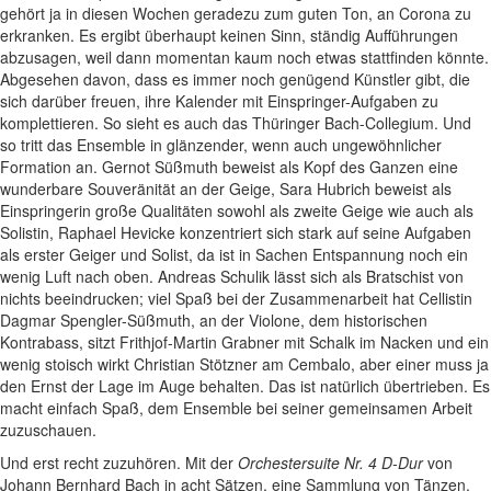
gehört ja in diesen Wochen geradezu zum guten Ton, an Corona zu
erkranken. Es ergibt überhaupt keinen Sinn, ständig Aufführungen
abzusagen, weil dann momentan kaum noch etwas stattfinden könnte.
Abgesehen davon, dass es immer noch genügend Künstler gibt, die
sich darüber freuen, ihre Kalender mit Einspringer-Aufgaben zu
komplettieren. So sieht es auch das Thüringer Bach-Collegium. Und
so tritt das Ensemble in glänzender, wenn auch ungewöhnlicher
Formation an. Gernot Süßmuth beweist als Kopf des Ganzen eine
wunderbare Souveränität an der Geige, Sara Hubrich beweist als
Einspringerin große Qualitäten sowohl als zweite Geige wie auch als
Solistin, Raphael Hevicke konzentriert sich stark auf seine Aufgaben
als erster Geiger und Solist, da ist in Sachen Entspannung noch ein
wenig Luft nach oben. Andreas Schulik lässt sich als Bratschist von
nichts beeindrucken; viel Spaß bei der Zusammenarbeit hat Cellistin
Dagmar Spengler-Süßmuth, an der Violone, dem historischen
Kontrabass, sitzt Frithjof-Martin Grabner mit Schalk im Nacken und ein
wenig stoisch wirkt Christian Stötzner am Cembalo, aber einer muss ja
den Ernst der Lage im Auge behalten. Das ist natürlich übertrieben. Es
macht einfach Spaß, dem Ensemble bei seiner gemeinsamen Arbeit
zuzuschauen.
Und erst recht zuzuhören. Mit der
Orchestersuite Nr. 4 D-Dur
von
Johann Bernhard Bach in acht Sätzen, eine Sammlung von Tänzen,