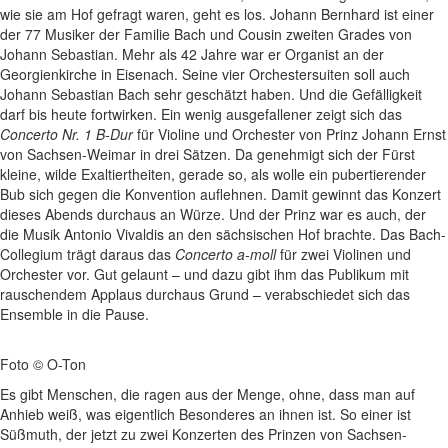
wie sie am Hof gefragt waren, geht es los. Johann Bernhard ist einer
der 77 Musiker der Familie Bach und Cousin zweiten Grades von
Johann Sebastian. Mehr als 42 Jahre war er Organist an der
Georgienkirche in Eisenach. Seine vier Orchestersuiten soll auch
Johann Sebastian Bach sehr geschätzt haben. Und die Gefälligkeit
darf bis heute fortwirken. Ein wenig ausgefallener zeigt sich das
Concerto Nr. 1 B-Dur
für Violine und Orchester von Prinz Johann Ernst
von Sachsen-Weimar in drei Sätzen. Da genehmigt sich der Fürst
kleine, wilde Exaltiertheiten, gerade so, als wolle ein pubertierender
Bub sich gegen die Konvention auflehnen. Damit gewinnt das Konzert
dieses Abends durchaus an Würze. Und der Prinz war es auch, der
die Musik Antonio Vivaldis an den sächsischen Hof brachte. Das Bach-
Collegium trägt daraus das
Concerto a-moll
für zwei Violinen und
Orchester vor. Gut gelaunt – und dazu gibt ihm das Publikum mit
rauschendem Applaus durchaus Grund – verabschiedet sich das
Ensemble in die Pause.
Foto © O-Ton
Es gibt Menschen, die ragen aus der Menge, ohne, dass man auf
Anhieb weiß, was eigentlich Besonderes an ihnen ist. So einer ist
Süßmuth, der jetzt zu zwei Konzerten des Prinzen von Sachsen-