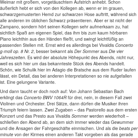
Weimar mit großem, vorgetäuschtem Aufstrich anhebt. Schon
äußerlich hebt er sich von den Kollegen ab, wenn er im grauen,
schwarzgemusterten Hemd zur schwarzen Hose auftritt, während sich
alle anderen im üblichen Schwarz präsentieren. Aber er ist nicht der
Zampano, sondern hört seinen Kollegen sehr aufmerksam zu, hat
sichtlich Spaß am eigenen Spiel, das ihm bis zum kaum hörbaren
Piano leichthin aus den Händen fließt, und swingt leichtfüßig an
passenden Stellen mit. Ernst wird es allerdings bei Vivaldis
Concerto
g-moll op. 8 Nr. 2
, besser bekannt als
Der Sommer
aus
Die vier
Jahreszeiten
. Es wird der absolute Höhepunkt des Abends, nicht nur,
weil es sich hier um das bekannteste Stück des Abends handelt.
Schön, wie Schulik hier im Adagio die Bratsche aus dem Ruder laufen
lässt, ein Detail, das bei anderen Interpretationen so nie aufgefallen
ist. Eine gelungene Variante.
Und dann taucht er doch noch auf: Von Johann Sebastian Bach
erklingt das
Concerto BWV 1064R
für drei, nein, in diesem Fall zwei
Violinen und Orchester. Drei Sätze, dann dürfen die Musiker ihren
Triumph feiern lassen. Zwei Zugaben – das Pastorello aus dem ersten
Konzert und das Presto aus Vivaldis
Sommer
werden wiederholt –
schließen den Abend ab, an dem sich immer wieder das Gewummer
und die Ansagen der Fahrgeschäfte einmischen. Und als die
beats per
minute
von der Kirmes einen anderen Takt vorgeben als das gerade