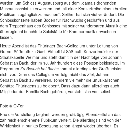
wurden, um Schloss Augustusburg aus dem „damals drohenden
Museumsschlaf zu erwecken und mit einer Konzertreihe einem breiten
Publikum zugänglich zu machen“. Seither hat sich viel verändert. Die
Schlosskonzerte haben Boden für Nachwuchs geschaffen und aus
dem Treppenhaus des Schlosses mit seiner wunderbaren Akustik eine
überregional beachtete Spielstätte für Kammermusik erwachsen
lassen.
Heute Abend ist das Thüringer Bach-Collegium unter Leitung von
Gernot Süßmuth zu Gast. Aktuell ist Süßmuth Konzertmeister der
Staatskapelle Weimar und steht damit in der Nachfolge von Johann
Sebastian Bach, der im 18. Jahrhundert diese Position bekleidete. Im
Programm
Zu Besuch bei Bachs
kommt allerdings der Großmeister
nicht vor. Denn das Collegium verfolgt nicht das Ziel, Johann
Sebastian Bach zu verehren, sondern vielmehr die „musikalischen
Schätze Thüringens zu beleben“. Dass dazu dann allerdings auch
Mitglieder der Familie Bach gehören, versteht sich von selbst.
Foto © O-Ton
Ehe die Vorstellung beginnt, werden großzügig Abendzettel an das
zahlreich erschienene Publikum verteilt. Die allerdings sind von der
Wirklichkeit in punkto Besetzung schon längst wieder überholt. Es