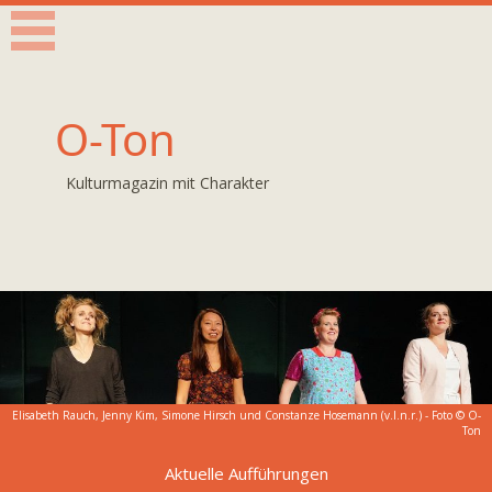
O-Ton
Kulturmagazin mit Charakter
Elisabeth Rauch, Jenny Kim, Simone Hirsch und Constanze Hosemann (v.l.n.r.) - Foto © O-
Ton
Aktuelle Aufführungen