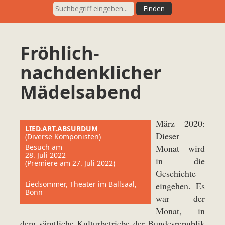
Fröhlich-
nachdenklicher
Mädelsabend
März 2020:
LIED.ART.ABSURDUM
Dieser
(Diverse Komponisten)
Besuch am
Monat wird
28. Juli 2022
in die
(Premiere am 27. Juli 2022)
Geschichte
Liedsommer, Theater im Ballsaal,
eingehen. Es
Bonn
war der
Monat, in
dem sämtliche Kulturbetriebe der Bundesrepublik