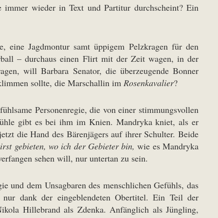
 immer wieder in Text und Partitur durchscheint? Ein
re, eine Jagdmontur samt üppigem Pelzkragen für den
l – durchaus einen Flirt mit der Zeit wagen, in der
agen, will Barbara Senator, die überzeugende Bonner
rklimmen sollte, die Marschallin im
Rosenkavalier
?
nfühlsame Personenregie, die von einer stimmungsvollen
hle gibt es bei ihm im Knien. Mandryka kniet, als er
etzt die Hand des Bärenjägers auf ihrer Schulter. Beide
rst gebieten, wo ich der Gebieter bin,
wie es Mandryka
erfangen sehen will, nur untertan zu sein.
rgie und dem Unsagbaren des menschlichen Gefühls, das
nur dank der eingeblendeten Obertitel. Ein Teil der
Nikola Hillebrand als Zdenka. Anfänglich als Jüngling,