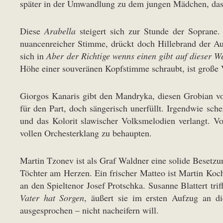
später in der Umwandlung zu dem jungen Mädchen, das s
Diese
Arabella
steigert sich zur Stunde der Soprane. 
nuancenreicher Stimme, drückt doch Hillebrand der Auff
sich in
Aber der Richtige wenns einen gibt auf dieser We
Höhe einer souveränen Kopfstimme schraubt, ist große V
Giorgos Kanaris gibt den Mandryka, diesen Grobian vo
für den Part, doch sängerisch unerfüllt. Irgendwie sch
und das Kolorit slawischer Volksmelodien verlangt. V
vollen Orchesterklang zu behaupten.
Martin Tzonev ist als Graf Waldner eine solide Besetz
Töchter am Herzen. Ein frischer Matteo ist Martin Koch
an den Spieltenor Josef Protschka. Susanne Blattert tri
Vater hat Sorgen
, äußert sie im ersten Aufzug an di
ausgesprochen – nicht nacheifern will.