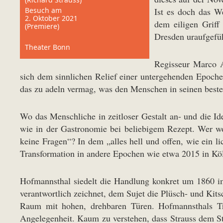
Besuch am
Ist es doch das W
2. Oktober 2021
dem eiligen Griff
(Premiere)
Dresden uraufgeführ
Theater Bonn
Regisseur Marco A
sich dem sinnlichen Relief einer untergehenden Epoche
das zu adeln vermag, was den Menschen in seinen best
Wo das Menschliche in zeitloser Gestalt an- und die I
wie in der Gastronomie bei beliebigem Rezept. Wer w
keine Fragen“? In dem „alles hell und offen, wie ein l
Transformation in andere Epochen wie etwa 2015 in Köl
Hofmannsthal siedelt die Handlung konkret um 1860 im
verantwortlich zeichnet, dem Sujet die Plüsch- und Kit
Raum mit hohen, drehbaren Türen. Hofmannsthals Tre
Angelegenheit. Kaum zu verstehen, dass Strauss dem St