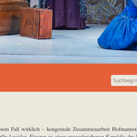
iesem Fall wirklich – kongeniale Zusammenarbeit Hofmannsth
elle
Lucidor, Figuren zu einer ungeschriebenen Komödie
des 