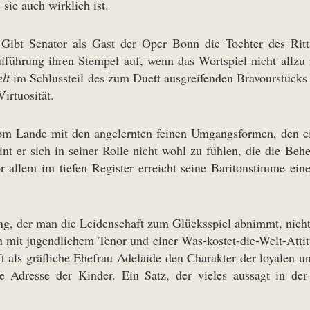
ie auch wirklich ist.
Gibt Senator als Gast der Oper Bonn die Tochter des Rittm
ührung ihren Stempel auf, wenn das Wortspiel nicht allzu ro
lt
im Schlussteil des zum Duett ausgreifenden Bravourstücks
irtuosität.
m Lande mit den angelernten feinen Umgangsformen, den ein
eint er sich in seiner Rolle nicht wohl zu fühlen, die die Be
or allem im tiefen Register erreicht seine Baritonstimme 
ung, der man die Leidenschaft zum Glücksspiel abnimmt, nicht
 mit jugendlichem Tenor und einer Was-kostet-die-Welt-Attitü
fft als gräfliche Ehefrau Adelaide den Charakter der loyalen u
e Adresse der Kinder. Ein Satz, der vieles aussagt in der