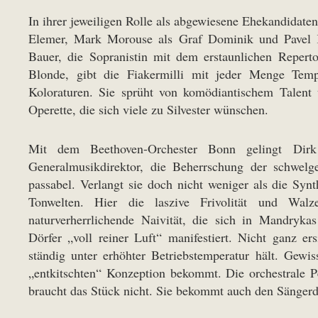
In ihrer jeweiligen Rolle als abgewiesene Ehekandidate
Elemer, Mark Morouse als Graf Dominik und Pavel K
Bauer, die Sopranistin mit dem erstaunlichen Reper
Blonde, gibt die Fiakermilli mit jeder Menge Temp
Koloraturen. Sie sprüht von komödiantischem Talent 
Operette, die sich viele zu Silvester wünschen.
Mit dem Beethoven-Orchester Bonn gelingt Dirk
Generalmusikdirektor, die Beherrschung der schwelg
passabel. Verlangt sie doch nicht weniger als die Syn
Tonwelten. Hier die laszive Frivolität und Walze
naturverherrlichende Naivität, die sich in Mandryk
Dörfer „voll reiner Luft“ manifestiert. Nicht ganz er
ständig unter erhöhter Betriebstemperatur hält. Gewis
„entkitschten“ Konzeption bekommt. Die orchestrale 
braucht das Stück nicht. Sie bekommt auch den Sängerda