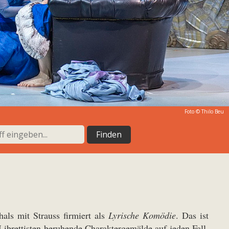
Foto ©
Thilo Beu
als mit Strauss firmiert als
Lyrische Komödie
. Das ist
Librettisten beruhende Charaktergemälde auf jeden Fall.