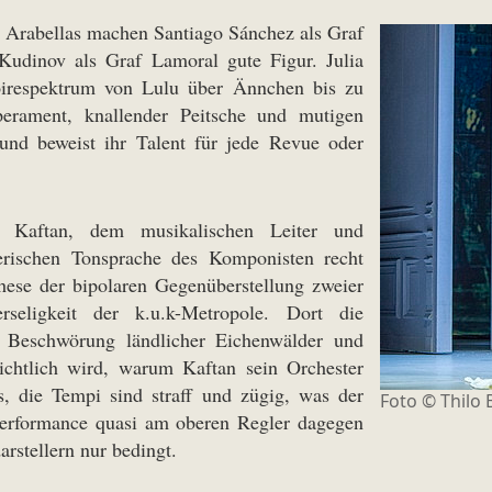
n Arabellas machen Santiago Sánchez als Graf
udinov als Graf Lamoral gute Figur. Julia
toirespektrum von Lulu über Ännchen bis zu
erament, knallender Peitsche und mutigen
und beweist ihr Talent für jede Revue oder
 Kaftan, dem musikalischen Leiter und
erischen Tonsprache des Komponisten recht
these der bipolaren Gegenüberstellung zweier
rseligkeit der k.u.k-Metropole. Dort die
as Beschwörung ländlicher Eichenwälder und
sichtlich wird, warum Kaftan sein Orchester
s, die Tempi sind straff und zügig, was der
Foto ©
Thilo 
Performance quasi am oberen Regler dagegen
rstellern nur bedingt.