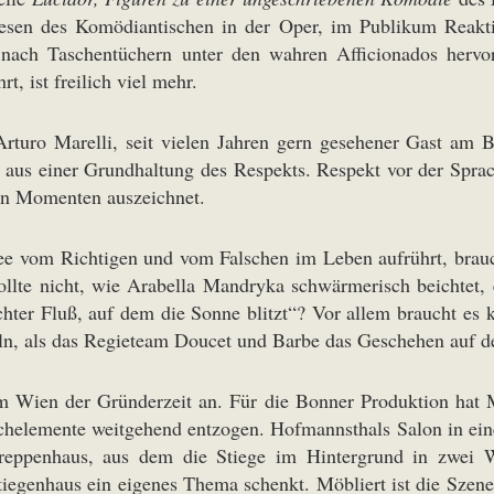
esen des Komödiantischen in der Oper, im Publikum Reaktio
 nach Taschentüchern unter den wahren Afficionados hervo
t, ist freilich viel mehr.
rturo Marelli, seit vielen Jahren gern gesehener Gast am B
 aus einer Grundhaltung des Respekts. Respekt vor der Spra
en Momenten auszeichnet.
dee vom Richtigen und vom Falschen im Leben aufrührt, brauc
ollte nicht, wie Arabella Mandryka schwärmerisch beichtet,
ichter Fluß, auf dem die Sonne blitzt“? Vor allem braucht es 
n, als das Regieteam Doucet und Barbe das Geschehen auf de
 Wien der Gründerzeit an. Für die Bonner Produktion hat Ma
schelemente weitgehend entzogen. Hofmannsthals Salon in einem
ppenhaus, aus dem die Stiege im Hintergrund in zwei We
iegenhaus ein eigenes Thema schenkt. Möbliert ist die Szene