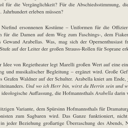
ol für die Vergänglichkeit? Für die Abschiedsstimmung, die
. Jahrhundert erleben müssen?
Niefind ersonnenen Kostüme – Uniformen für die Offizie
 für die Damen auf dem Weg zum Faschings-, dem Fiakerbal
s Gewand Arabellas. Was, mag sich der Opernenthusiast fr
Stufe auf der Leiter der großen Strauss-Rollen für Soprane e
 Idee von Regietheater legt Marelli großen Wert auf eine ei
ng und musikalischer Begleitung – ergänzt wird. Große Gefü
es Grafen Waldner auf der Schulter. Arabella kniet am Ende, j
iteinanders.
Und wo ich Herr bin, wirst du Herrin sein und wi
 ideologische Auffassung, die Hofmannsthals
Arabella
darin v
 witzigen Variante, dem Spürsinn Hofmannsthals für Dramatu
isten zum Sagbaren wird. Das Ganze funktioniert, nicht 
ie in jeder Beziehung großartige Überraschung des Abends, 