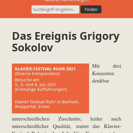
Das Ereignis Grigory
Sokolov
Mit drei
KLAVIER-FESTIVAL RUHR 2021
Konzerten
(Diverse Komponisten)
Besuche am
denkbar
5., 6. und 8. Juli 2021
(Einmalige Aufführungen)
Klavier-Festival Ruhr in Bochum,
Wuppertal, Essen
unterschiedlichen Zuschnitts, leider auch
unterschiedlicher Qualität, startet das Klavier-