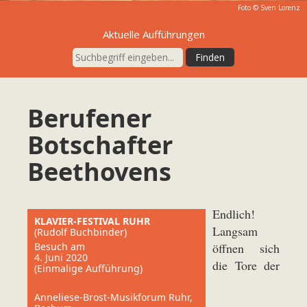
Foto © Sven Lorenz
Aktuelle Aufführungen
Berufener
Botschafter
Beethovens
Endlich!
KLAVIER-FESTIVAL RUHR
Langsam
(Rudolf Buchbinder)
Besuch am
öffnen sich
4. Juni 2020
die Tore der
(Einmalige Aufführung)
Anneliese-Brost-Musikforum Ruhr,