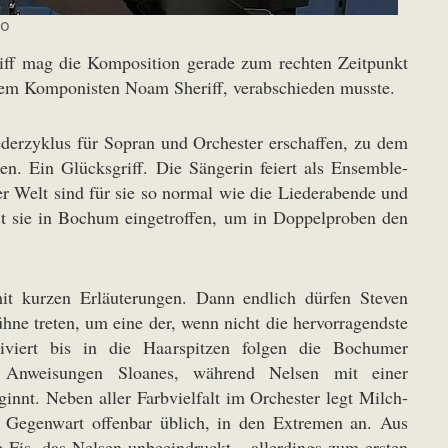
to
eriff mag die Komposition gerade zum rechten Zeitpunkt
 dem Komponisten Noam Sheriff, verabschieden musste.
ederzyklus für Sopran und Orchester erschaffen, zu dem
. Ein Glücksgriff. Die Sängerin feiert als Ensemble-
r Welt sind für sie so normal wie die Liederabende und
ist sie in Bochum eingetroffen, um in Doppelproben den
t kurzen Erläuterungen. Dann endlich dürfen Steven
hne treten, um eine der, wenn nicht die hervorragendste
iviert bis in die Haarspitzen folgen die Bochumer
 Anweisungen Sloanes, während Nelsen mit einer
innt. Neben aller Farbvielfalt im Orchester legt Milch-
 Gegenwart offenbar üblich, in den Extremen an. Aus
fe Fis, das Nelsen unbeeindruckt – allerdings zum ersten