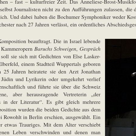
hen – fast – kulturfreier Zeit. Das Anneliese-Brost-Musik
 selbst Journalisten nicht zu den Aufführungen zulassen, die
lich. Und dabei haben die Bochumer Symphoniker weder Kost
chester nach 27 Jahren verlässt, ein ordentliches Abschiedsge
mposition beauftragt. Die in Israel lebende
en Kammeropern
Baruchs Schweigen
,
Gespräch
 soll sie sich mit Gedichten von Else Lasker-
lberfeld, einem Stadtteil Wuppertals geboren
n 25 Jahren heiratete sie den Arzt Jonathan
 Jüdin und Lyrikerin oder umgekehrt verlief
nschaftlich und führte sie über die Schweiz
ene, aber herausragende Vertreterin „der
 in der Literatur“. Es gibt gleich mehrere
position wurden die beiden Gedichte aus dem
ei Rowohlt in Berlin erschien, ausgewählt. Ein
er etwas Trauriges. Mit dem Alter verschiebt
genen Leben verschwinden und denen man