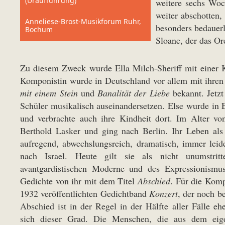
(Uraufführung)
weitere sechs Woc
weiter abschotten,
Anneliese-Brost-Musikforum Ruhr,
besonders bedauer
Bochum
Sloane, der das Or
Zu diesem Zweck wurde Ella Milch-Sheriff mit einer Ko
Komponistin wurde in Deutschland vor allem mit ihr
mit einem Stein
und
Banalität der Liebe
bekannt. Jetzt
Schüler musikalisch auseinandersetzen. Else wurde in E
und verbrachte auch ihre Kindheit dort. Im Alter vo
Berthold Lasker und ging nach Berlin. Ihr Leben als
aufregend, abwechslungsreich, dramatisch, immer leide
nach Israel. Heute gilt sie als nicht unumstritt
avantgardistischen Moderne und des Expressionismus
Gedichte von ihr mit dem Titel
Abschied
. Für die Kom
1932 veröffentlichten Gedichtband
Konzert
, der noch b
Abschied ist in der Regel in der Hälfte aller Fälle eh
sich dieser Grad. Die Menschen, die aus dem ei