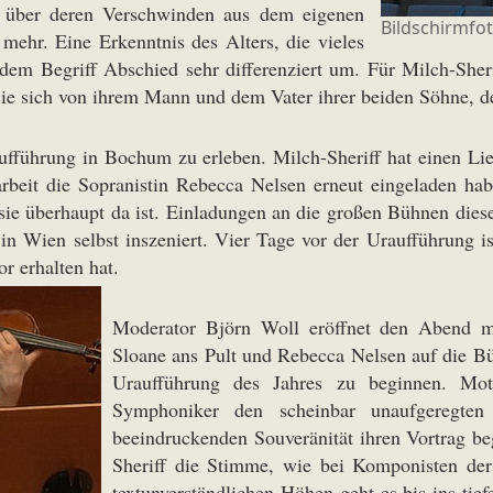
n, über deren Verschwinden aus dem eigenen
Bildschirmfo
mehr. Eine Erkenntnis des Alters, die vieles
t dem Begriff Abschied sehr differenziert um. Für Milch-Sh
s sie sich von ihrem Mann und dem Vater ihrer beiden Söhne,
ufführung in Bochum zu erleben. Milch-Sheriff hat einen Li
it die Sopranistin Rebecca Nelsen erneut eingeladen haben
ie überhaupt da ist. Einladungen an die großen Bühnen diese
 in Wien selbst inszeniert. Vier Tage vor der Uraufführung 
r erhalten hat.
Moderator Björn Woll eröffnet den Abend mi
Sloane ans Pult und Rebecca Nelsen auf die Bü
Uraufführung des Jahres zu beginnen. Mot
Symphoniker den scheinbar unaufgeregten
beeindruckenden Souveränität ihren Vortrag beg
Sheriff die Stimme, wie bei Komponisten der
textunverständlichen Höhen geht es bis ins tie