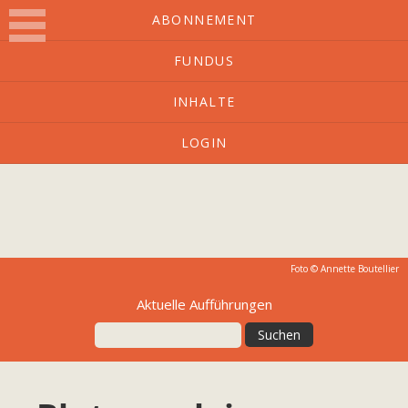
ABONNEMENT
FUNDUS
O-Ton
INHALTE
LOGIN
Kulturmagazin mit Charakter
Foto ©
Annette Boutellier
Aktuelle Aufführungen