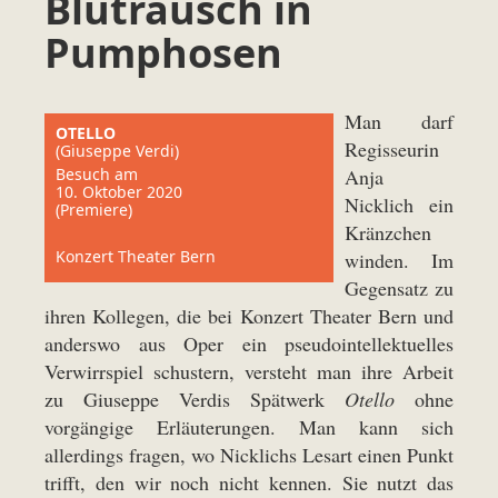
Blutrausch in
Pumphosen
Man darf
OTELLO
Regisseurin
(Giuseppe Verdi)
Besuch am
Anja
10. Oktober 2020
Nicklich ein
(Premiere)
Kränzchen
Konzert Theater Bern
winden. Im
Gegensatz zu
ihren Kollegen, die bei Konzert Theater Bern und
anderswo aus Oper ein pseudointellektuelles
Verwirrspiel schustern, versteht man ihre Arbeit
zu Giuseppe Verdis Spätwerk
Otello
ohne
vorgängige Erläuterungen. Man kann sich
allerdings fragen, wo Nicklichs Lesart einen Punkt
trifft, den wir noch nicht kennen. Sie nutzt das