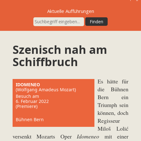
Aktuelle Aufführungen
Szenisch nah am
Schiffbruch
Es hätte für
IDOMENEO
die Bühnen
(Wolfgang Amadeus Mozart)
Besuch am
Bern ein
6. Februar 2022
Triumph sein
(Premiere)
können, doch
Bühnen Bern
Regisseur
Miloš Lolić
versenkt Mozarts Oper
Idomeneo
mit einer