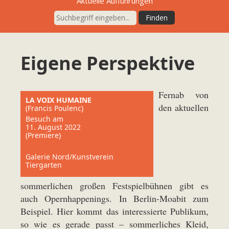
Aktuelle Aufführungen
Eigene Perspektive
Fernab von
LA VOIX HUMAINE
den aktuellen
(Francis Poulenc)
Besuch am
11. August 2022
(Premiere)
Galerie Nord/Kunstverein
Tiergarten
sommerlichen großen Festspielbühnen gibt es
auch Opernhappenings. In Berlin-Moabit zum
Beispiel. Hier kommt das interessierte Publikum,
so wie es gerade passt – sommerliches Kleid,