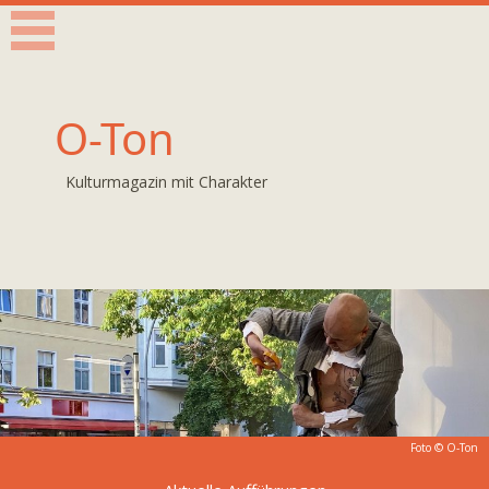
O-Ton
Kulturmagazin mit Charakter
Foto © O-Ton