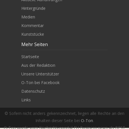
Hintergründe
Medien
Kommentar
Kunststücke
Mehr Seiten
Startseite
Aus der Redaktion
Unsere Unterstützer
O-Ton bei Facebook
Datenschutz
Links
© Sofern nicht anders gekennzeichnet, liegen alle Rechte an den
Inhalten dieser Seite bei
O-Ton
.
O-Ton wurde vom Nachrichtenportal EU Business news als BEST