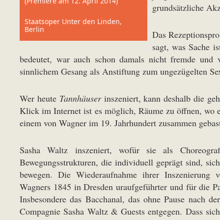
(Premiere am 12. April 2014)
grundsätzliche Ak
Staatsoper Unter den Linden,
Berlin
Das Rezeptionspro
sagt, was Sache i
bedeutet, war auch schon damals nicht fremde und v
sinnlichem Gesang als Anstiftung zum ungezügelten Se
Wer heute
Tannhäuser
inszeniert, kann deshalb die ge
Klick im Internet ist es möglich, Räume zu öffnen, wo 
einem von Wagner im 19. Jahrhundert zusammen gebas
Sasha Waltz inszeniert, wofür sie als Choreograf
Bewegungsstrukturen, die individuell geprägt sind, sic
bewegen. Die Wiederaufnahme ihrer Inszenierung v
Wagners 1845 in Dresden uraufgeführter und für die Pa
Insbesondere das Bacchanal, das ohne Pause nach der 
Compagnie Sasha Waltz & Guests entgegen. Dass sich 