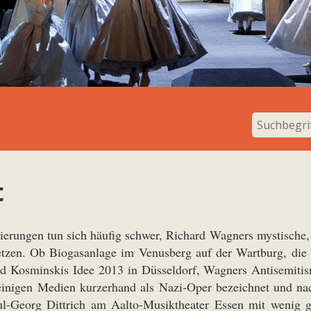
t
nierungen tun sich häufig schwer, Richard Wagners mystische
setzen. Ob Biogasanlage im Venusberg auf der Wartburg, di
rd Kosminskis Idee 2013 in Düsseldorf, Wagners Antisemiti
einigen Medien kurzerhand als Nazi-Oper bezeichnet und na
ul-Georg Dittrich am Aalto-Musiktheater Essen mit wenig g