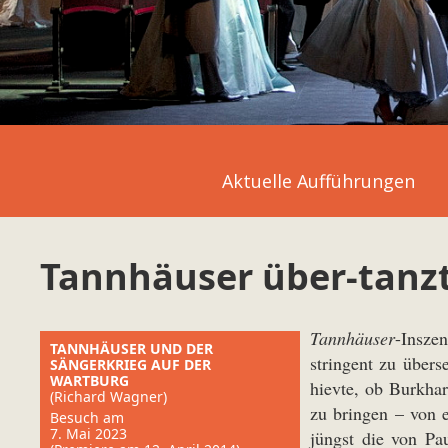
Aktuelle Aufführungen
Tannhäuser über-tanz
Tannhäuser
-Insze
TANNHÄUSER UND DER
stringent zu über
SÄNGERKRIEG AUF DER
WARTBURG
hievte, ob Burkha
(Richard Wagner)
zu bringen – von 
Besuch am
7. Mai 2023
jüngst die von Pa