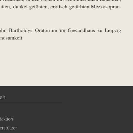
atten, dunkel getönten, erotisch gefärbten Mezzosopran.
ssohn Bartholdys Oratorium im Gewandhaus zu Leipzig
indsamkeit.
ten
daktion
erstützer