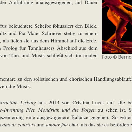
f der Aufführung unausgewogenen, auf Dauer
fus beleuchtete Scheibe fokussiert den Blick.
ltz und Pia Maier Schriever stetig zu einem
 als fielen sie aus dem Himmel auf die Erde.
den Prolog für Tannhäusers Abschied aus dem
von Tanz und Musik schließt sich im finalen
Foto ©
Bernd
mentare zu den solistischen und chorischen Handlungsabläufe
zen die Musik.
straction Licking
aus 2013 von Cristina Lucas auf, die 
e-Inventing Piet. Mondrian und die Folgen
zu sehen ist. Si
nszenierung eine ausgewogenere Balance gegeben. So geriert
on
amour courtois
und
amour fou
eher, als das sie es beförderte