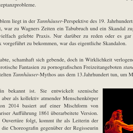
zeptanzprobleme.
blem liegt in der
Tannhäuser
-Perspektive des 19. Jahrhundert
st, war zu Wagners Zeiten ein Tabubruch und ein Skandal zug
ielfach gelebte Praxis. Nur darüber zu reden oder es gar
x vorgeführt zu bekommen, war das eigentliche Skandalon.
habte, schamhaft sich gebende, doch in Wirklichkeit verlog
erotische Fantasien zu pornografischen Freizeitangeboten
stan
telten
Tannhäuser
-Mythos aus dem 13.Jahrhundert tun, um M
in bekannt ist. Sie entwickelt szenische
h aber als kollektiv atmender Menschenkörper
on 2014 basiert auf einer Mischform von
riser Aufführung 1861 überarbeitete Version.
Ouvertüre folgt, kommt ihr als Leiterin der
die Choreografin gegenüber der Regisseurin