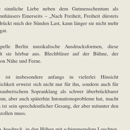
e sinnliche Liebe neben dem Gutmenschentum als
nhäusers Einerseits – „Nach Freiheit, Freiheit dürstets
drückt mich der Sünden Last, kann länger sie nicht mehr
gat.
pelle Berlin musikalische Ausdrucksformen, diese
lt sie hörbar aus. Blechbläser auf der Bühne, der
von Nähe und Ferne.
ist insbesondere anfangs in vielerlei Hinsicht
chkeit erweist sich nicht nur für ihn, sondern auch für
zauberischem Sopranklang als schwer überbrückbarer
nn, aber auch späterhin Intonationsprobleme hat, macht
 ist sein sprechdeutlicher Gesang, der aber mitunter den
 zollen muss.
antem Ausdruck, in den Höhen mit schimmerndem Leuchten,