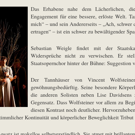
Das Erhabene nahe dem Lächerlichen, di
Engagement für eine bessere, erlöste Welt. Tan
mich“ – und sein Andererseits – „Ach, schwer 
ertragen“ – ist ein schwer zu bewältigender Spa
Sebastian Weigle findet mit der Staatska
Widersprüche nicht zu verwischen. Er stel
Staatsopernchor hinter der Bühne: Suggestion 
Der Tannhäuser von Vincent Wolfsteiner 
gewöhnungsbedürftig. Seine besondere Körperli
die anderen Solisten neben Lise Davidsens 
Gegensatz. Dass Wolfsteiner vor allem zu Begi
diesen Kontrast noch deutlicher. Hervorzuheben
immlicher Kontinuität und körperlicher Beweglichkeit Tribut
r Ansatz ist makellos selbstverständlich. Sie atmet mit brill