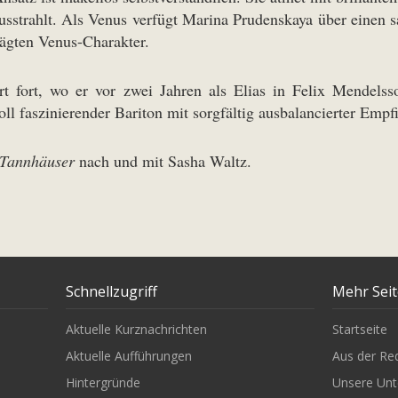
sstrahlt. Als Venus verfügt Marina Prudenskaya über einen s
rägten Venus-Charakter.
 fort, wo er vor zwei Jahren als Elias in Felix Mendel
ll faszinierender Bariton mit sorgfältig ausbalancierter Empf
Tannhäuser
nach und mit Sasha Waltz.
Schnellzugriff
Mehr Sei
Aktuelle Kurznachrichten
Startseite
Aktuelle Aufführungen
Aus der Re
Hintergründe
Unsere Unt