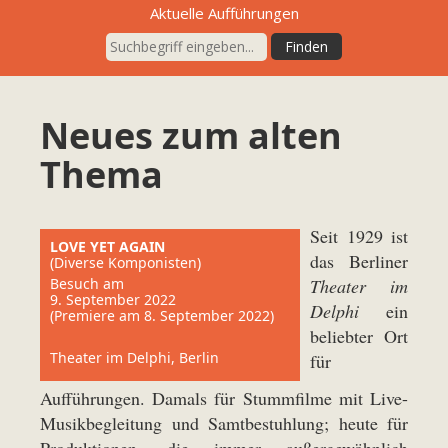
Aktuelle Aufführungen
Neues zum alten
Thema
Seit 1929 ist
LOVE YET AGAIN
das Berliner
(Diverse Komponisten)
Besuch am
Theater im
9. September 2022
Delphi
ein
(Premiere am 8. September 2022)
beliebter Ort
Theater im Delphi, Berlin
für
Aufführungen. Damals für Stummfilme mit Live-
Musikbegleitung und Samtbestuhlung; heute für