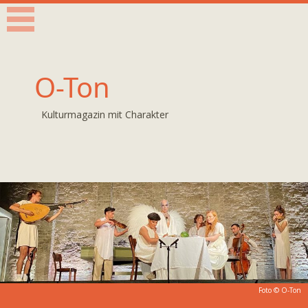
O-Ton
Kulturmagazin mit Charakter
Foto © O-Ton