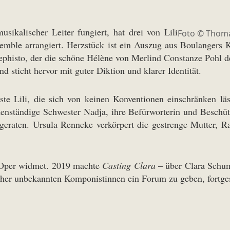
ikalischer Leiter fungiert, hat drei von Lili
Foto © Thom
emble arrangiert. Herzstück ist ein Auszug aus Boulangers 
ephisto, der die schöne Hélène von Merlind Constanze Pohl 
d sticht hervor mit guter Diktion und klarer Identität.
sste Lili, die sich von keinen Konventionen einschränken l
odenständige Schwester Nadja, ihre Befürworterin und Beschüt
 geraten. Ursula Renneke verkörpert die gestrenge Mutter, R
r Oper widmet. 2019 machte
Casting Clara
– über Clara Schum
eher unbekannten Komponistinnen ein Forum zu geben, fortges