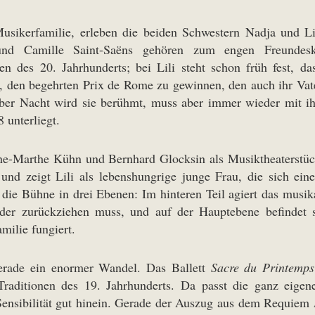
usikerfamilie, erleben die beiden Schwestern Nadja und Li
und Camille Saint-Saëns gehören zum engen Freundesk
en des 20. Jahrhunderts; bei Lili steht schon früh fest, da
f, den begehrten Prix de Rome zu gewinnen, den auch ihr Vater
Über Nacht wird sie berühmt, muss aber immer wieder mit
 unterliegt.
-Marthe Kühn und Bernhard Glocksin als Musiktheaterstück
d zeigt Lili als lebenshungrige junge Frau, die sich einerse
lt die Bühne in drei Ebenen: Im hinteren Teil agiert das musi
er zurückziehen muss, und auf der Hauptebene befindet s
milie fungiert.
 gerade ein enormer Wandel. Das Ballett
Sacre du Printemps
Traditionen des 19. Jahrhunderts. Da passt die ganz eige
 Sensibilität gut hinein. Gerade der Auszug aus dem Requiem