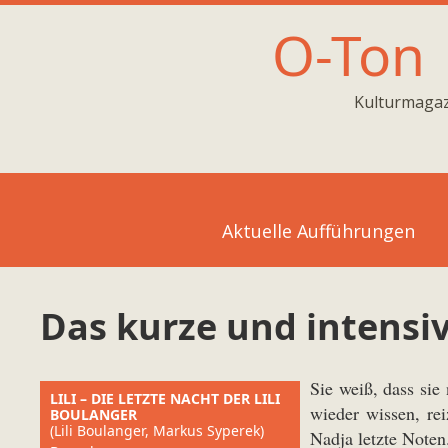
O-Ton
Kulturmagaz
Aktuelle Aufführungen
Das kurze und intensiv
Sie weiß, dass sie
LILI – DIE LETZTE NACHT DER LILI
wieder wissen, rei
BOULANGER
(Lili Boulanger, Markus Syperek)
Nadja letzte Noten