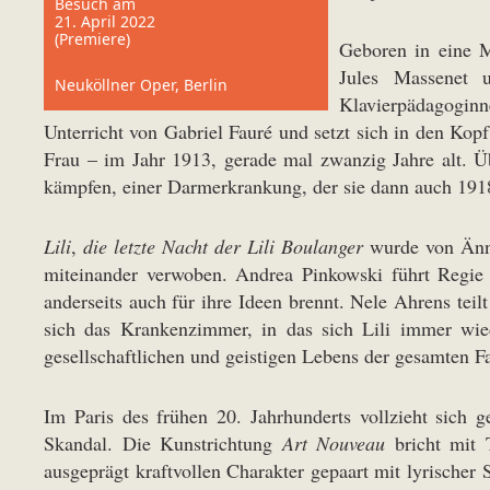
Besuch am
21. April 2022
(Premiere)
Geboren in eine M
Jules Massenet 
Neuköllner Oper, Berlin
Klavierpädagoginn
Unterricht von Gabriel Fauré und setzt sich in den Kop
Frau – im Jahr 1913, gerade mal zwanzig Jahre alt. 
kämpfen, einer Darmerkrankung, der sie dann auch 1918
Lili
,
die letzte Nacht der Lili Boulanger
wurde von Änne
miteinander verwoben. Andrea Pinkowski führt Regie un
anderseits auch für ihre Ideen brennt. Nele Ahrens tei
sich das Krankenzimmer, in das sich Lili immer wied
gesellschaftlichen und geistigen Lebens der gesamten Fa
Im Paris des frühen 20. Jahrhunderts vollzieht sich
Skandal. Die Kunstrichtung
Art Nouveau
bricht mit 
ausgeprägt kraftvollen Charakter gepaart mit lyrischer