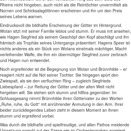
Rheins nicht hingeben, auch nicht als die Reintöchter unvermittelt als
Nornen und Schicksalsgöttinnen erscheinen und ihn um den Preis
seines Lebens warnen.
Eindrucksvoll die bildhafte Erscheinung der Götter im Hintergrund.
Wotan sitzt mit seiner Familie leblos und stumm. Er muss mit ansehen,
wie Hagen Siegfried als seinem Geschöpf den Kopf abschlägt und ihn
hämisch als Trophäe seines Untergangs präsentiert. Hagens Speer ist
nichts anderes als ein Stück von Wotans einstmals mächtiger, Macht
verleihender Waffe, die ihm ein übermütiger Siegfried zuvor zerbrach
und Hagen nun entwendet.
Noch ergreifender ist die Begegnung von Wotan und Brünnhilde – er
reagiert nicht auf die Not seiner Tochter. Sie hingegen spürt den
Zwiespalt, als sie den verfluchten Ring – zugleich Siegfrieds
Liebespfand – zur Rettung der Götter und der alten Welt nicht
hergeben will. Sie stehen sich stumm und hilflos gegenüber. Im
Schlussgesang nimmt Brünnhilde ihren Göttervater zu den Worten
„Ruhe, ruhe, du Gott“ mit anrührender Anmutung in den Arm. Ihrer
beider zurückliegendes Leben zieht in diesem Moment an ihnen
stumm und ergreifend vorbei.
Was durch die bildhafte und spielfreudige, und allen Pathos meidende
Umsetzung sowohl auf der Szene wie im Orchestergraben angelegt