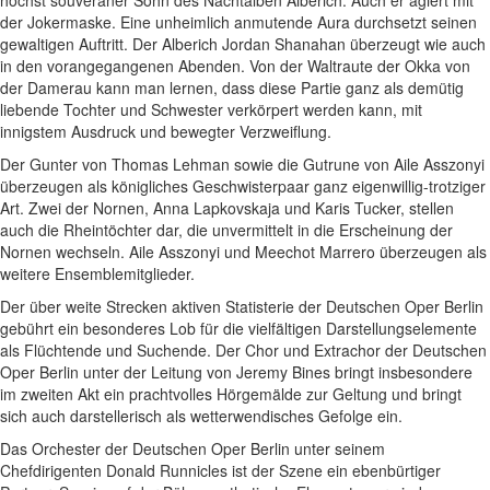
höchst souveräner Sohn des Nachtalben Alberich. Auch er agiert mit
der Jokermaske. Eine unheimlich anmutende Aura durchsetzt seinen
gewaltigen Auftritt. Der Alberich Jordan Shanahan überzeugt wie auch
in den vorangegangenen Abenden. Von der Waltraute der Okka von
der Damerau kann man lernen, dass diese Partie ganz als demütig
liebende Tochter und Schwester verkörpert werden kann, mit
innigstem Ausdruck und bewegter Verzweiflung.
Der Gunter von Thomas Lehman sowie die Gutrune von Aile Asszonyi
überzeugen als königliches Geschwisterpaar ganz eigenwillig-trotziger
Art. Zwei der Nornen, Anna Lapkovskaja und Karis Tucker, stellen
auch die Rheintöchter dar, die unvermittelt in die Erscheinung der
Nornen wechseln. Aile Asszonyi und Meechot Marrero überzeugen als
weitere Ensemblemitglieder.
Der über weite Strecken aktiven Statisterie der Deutschen Oper Berlin
gebührt ein besonderes Lob für die vielfältigen Darstellungselemente
als Flüchtende und Suchende. Der Chor und Extrachor der Deutschen
Oper Berlin unter der Leitung von Jeremy Bines bringt insbesondere
im zweiten Akt ein prachtvolles Hörgemälde zur Geltung und bringt
sich auch darstellerisch als wetterwendisches Gefolge ein.
Das Orchester der Deutschen Oper Berlin unter seinem
Chefdirigenten Donald Runnicles ist der Szene ein ebenbürtiger