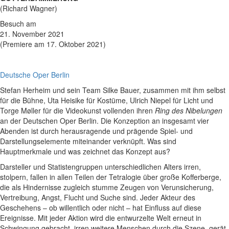
(Richard Wagner)
Besuch am
21. November 2021
(Premiere am 17. Oktober 2021)
Deutsche Oper Berlin
Stefan Herheim und sein Team Silke Bauer, zusammen mit ihm selbst
für die Bühne, Uta Heisike für Kostüme, Ulrich Niepel für Licht und
Torge Møller für die Videokunst vollenden ihren
Ring des Nibelungen
an der Deutschen Oper Berlin. Die Konzeption an insgesamt vier
Abenden ist durch herausragende und prägende Spiel- und
Darstellungselemente miteinander verknüpft. Was sind
Hauptmerkmale und was zeichnet das Konzept aus?
Darsteller und Statistengruppen unterschiedlichen Alters irren,
stolpern, fallen in allen Teilen der Tetralogie über große Kofferberge,
die als Hindernisse zugleich stumme Zeugen von Verunsicherung,
Vertreibung, Angst, Flucht und Suche sind. Jeder Akteur des
Geschehens – ob willentlich oder nicht – hat Einfluss auf diese
Ereignisse. Mit jeder Aktion wird die entwurzelte Welt erneut in
Schwingung gebracht, irren weitere Menschen durch die Szene, gerät