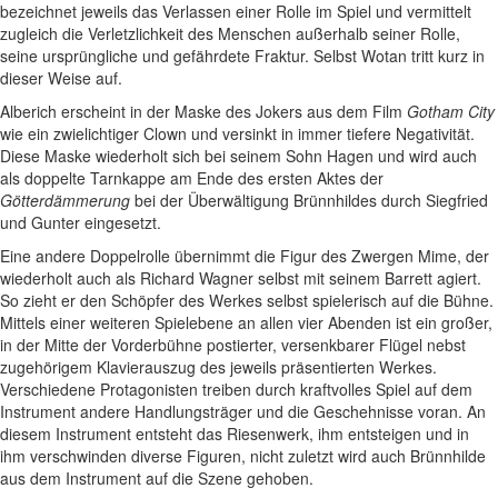
bezeichnet jeweils das Verlassen einer Rolle im Spiel und vermittelt
zugleich die Verletzlichkeit des Menschen außerhalb seiner Rolle,
seine ursprüngliche und gefährdete Fraktur. Selbst Wotan tritt kurz in
dieser Weise auf.
Alberich erscheint in der Maske des Jokers aus dem Film
Gotham City
wie ein zwielichtiger Clown und versinkt in immer tiefere Negativität.
Diese Maske wiederholt sich bei seinem Sohn Hagen und wird auch
als doppelte Tarnkappe am Ende des ersten Aktes der
Götterdämmerung
bei der Überwältigung Brünnhildes durch Siegfried
und Gunter eingesetzt.
Eine andere Doppelrolle übernimmt die Figur des Zwergen Mime, der
wiederholt auch als Richard Wagner selbst mit seinem Barrett agiert.
So zieht er den Schöpfer des Werkes selbst spielerisch auf die Bühne.
Mittels einer weiteren Spielebene an allen vier Abenden ist ein großer,
in der Mitte der Vorderbühne postierter, versenkbarer Flügel nebst
zugehörigem Klavierauszug des jeweils präsentierten Werkes.
Verschiedene Protagonisten treiben durch kraftvolles Spiel auf dem
Instrument andere Handlungsträger und die Geschehnisse voran. An
diesem Instrument entsteht das Riesenwerk, ihm entsteigen und in
ihm verschwinden diverse Figuren, nicht zuletzt wird auch Brünnhilde
aus dem Instrument auf die Szene gehoben.