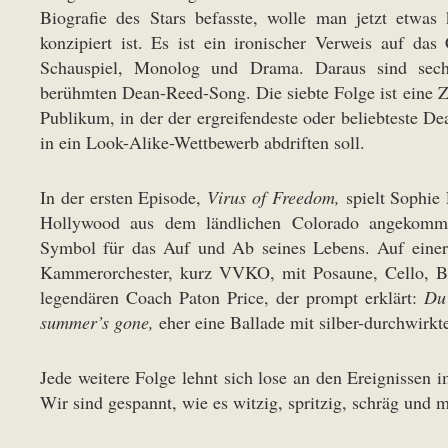
Biografie des Stars befasste, wolle man jetzt etwas 
konzipiert ist. Es ist ein ironischer Verweis auf da
Schauspiel, Monolog und Drama. Daraus sind sechs
berühmten Dean-Reed-Song. Die siebte Folge ist ein
Publikum, in der der ergreifendeste oder beliebteste De
in ein Look-Alike-Wettbewerb abdriften soll.
In der ersten Episode,
Virus of Freedom,
spielt Sophie
Hollywood aus dem ländlichen Colorado angekomme
Symbol für das Auf und Ab seines Lebens. Auf einer 
Kammerorchester, kurz VVKO, mit Posaune, Cello, Ba
legendären Coach Paton Price, der prompt erklärt:
Du 
summer’s gone,
eher eine Ballade mit silber-durchwirk
Jede weitere Folge lehnt sich lose an den Ereignisse
Wir sind gespannt, wie es witzig, spritzig, schräg und 