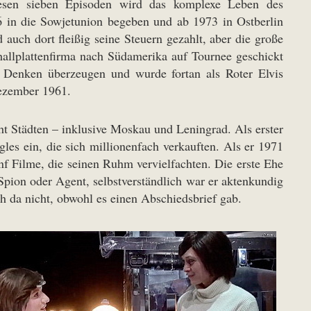
iesen sieben Episoden wird das komplexe Leben des
6 in die Sowjetunion begeben und ab 1973 in Ostberlin
 auch dort fleißig seine Steuern gezahlt, aber die große
challplattenfirma nach Südamerika auf Tournee geschickt
n Denken überzeugen und wurde fortan als Roter Elvis
Dezember 1961.
ht Städten – inklusive Moskau und Leningrad. Als erster
les ein, die sich millionenfach verkauften. Als er 1971
nf Filme, die seinen Ruhm vervielfachten. Die erste Ehe
 Spion oder Agent, selbstverständlich war er aktenkundig
 da nicht, obwohl es einen Abschiedsbrief gab.