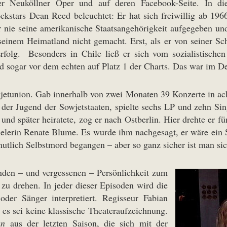
r Neuköllner Oper und auf deren Facebook-Seite. In d
ckstars Dean Reed beleuchtet: Er hat sich freiwillig ab 196
r nie seine amerikanische Staatsangehörigkeit aufgegeben und
 seinem Heimatland nicht gemacht. Erst, als er von seiner S
folg. Besonders in Chile ließ er sich vom sozialistische
d sogar vor dem echten auf Platz 1 der Charts. Das war im 
owjetunion. Gab innerhalb von zwei Monaten 39 Konzerte in ac
er Jugend der Sowjetstaaten, spielte sechs LP und zehn Sing
 später heiratete, zog er nach Ostberlin. Hier drehte er fü
spielerin Renate Blume. Es wurde ihm nachgesagt, er wäre ein
tlich Selbstmord begangen – aber so ganz sicher ist man sich
nden – und vergessenen – Persönlichkeit zum
u drehen. In jeder dieser Episoden wird die
er Sänger interpretiert. Regisseur Fabian
 es sei keine klassische Theateraufzeichnung.
an
aus der letzten Saison, die sich mit der