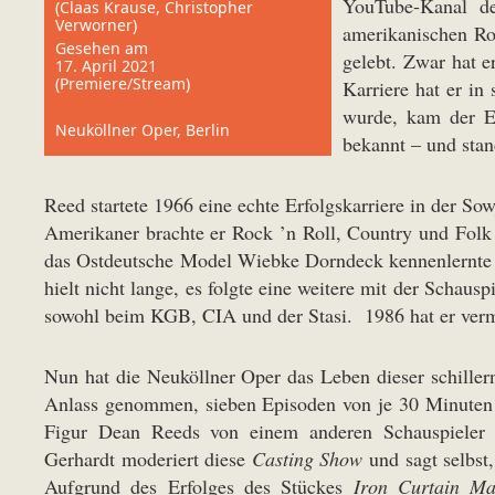
YouTube-Kanal de
(Claas Krause, Christopher
Verworner)
amerikanischen Ro
Gesehen am
gelebt. Zwar hat e
17. April 2021
(Premiere/Stream)
Karriere hat er in
wurde, kam der Er
Neuköllner Oper, Berlin
bekannt – und stan
Reed startete 1966 eine echte Erfolgskarriere in der S
Amerikaner brachte er Rock ’n Roll, Country und Folk d
das Ostdeutsche Model Wiebke Dorndeck kennenlernte und
hielt nicht lange, es folgte eine weitere mit der Schau
sowohl beim KGB, CIA und der Stasi. 1986 hat er vermu
Nun hat die Neuköllner Oper das Leben dieser schiller
Anlass genommen, sieben Episoden von je 30 Minuten z
Figur Dean Reeds von einem anderen Schauspieler od
Gerhardt moderiert diese
Casting Show
und sagt selbst,
Aufgrund des Erfolges des Stückes
Iron Curtain M