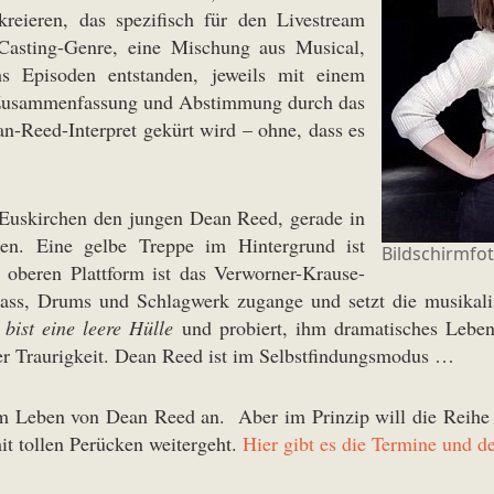
kreieren, das spezifisch für den Livestream
s Casting-Genre, eine Mischung aus Musical,
 Episoden entstanden, jeweils mit einem
e Zusammenfassung und Abstimmung durch das
an-Reed-Interpret gekürt wird – ohne, dass es
 Euskirchen den jungen Dean Reed, gerade in
n. Eine gelbe Treppe im Hintergrund ist
Bildschirmfo
oberen Plattform ist das Verworner-Krause-
ss, Drums und Schlagwerk zugange und setzt die musikali
bist eine leere Hülle
und probiert, ihm dramatisches Leben 
ter Traurigkeit. Dean Reed ist im Selbstfindungsmodus …
n im Leben von Dean Reed an. Aber im Prinzip will die Reihe
mit tollen Perücken weitergeht.
Hier gibt es die Termine und d