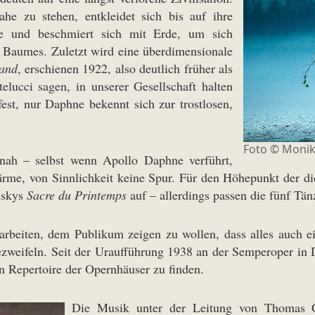
he zu stehen, entkleidet sich bis auf ihre
te und beschmiert sich mit Erde, um sich
s Baumes. Zuletzt wird eine überdimensionale
and
, erschienen 1922, also deutlich früher als
telucci sagen, in unserer Gesellschaft halten
est, nur Daphne bekennt sich zur trostlosen,
Foto ©
Monik
nah – selbst wenn Apollo Daphne verführt,
ärme, von Sinnlichkeit keine Spur. Für den Höhepunkt der di
nskys
Sacre du Printemps
auf – allerdings passen die fünf Tä
zu arbeiten, dem Publikum zeigen zu wollen, dass alles auc
bezweifeln. Seit der Uraufführung 1938 an der Semperoper in 
n Repertoire der Opernhäuser zu finden.
Die Musik unter der Leitung von Thomas Gu