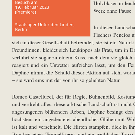
Besuch am
Holzbläser in leic
19. Februar 2023
Werk ohne Pause.
(Premiere)
Staatsoper Unter den Linden,
In dieser Landscha
Berlin
Fischers Peneios u
sich in dieser Gesellschaft befremdet, sie ist ein Natur
Freundinnen, kleidet sich Leukippos als Frau, um in 
verführt sie sogar zu einem Kuss, nach dem sie gleich 
reagiert und ein Unwetter aufziehen lässt, um den F
Daphne nimmt die Schuld dieser Aktion auf sich, wora
– sie wird eins mit der von ihr so geliebten Natur.
Romeo Castellucci, der für Regie, Bühnenbild, Kostüme 
und verdreht alles: diese arktische Landschaft ist nich
angesungenen blühenden Reben, Daphne besingt den 
höchstens ein angedeutetes abendliches Glühen mit Wolk
ist kalt und verschneit. Die Hirten stampfen, dick in i
Brocken eines Tempelfrieses und ein weiblicher Torso d