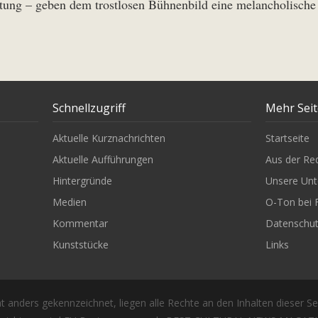
htung – geben dem trostlosen Bühnenbild eine melancholische
Schnellzugriff
Mehr Sei
Aktuelle Kurznachrichten
Startseite
Aktuelle Aufführungen
Aus der Re
Hintergründe
Unsere Unt
Medien
O-Ton bei 
Kommentar
Datenschu
Kunststücke
Links
t anders gekennzeichnet, liegen alle Rechte an den Inhalten dieser Se