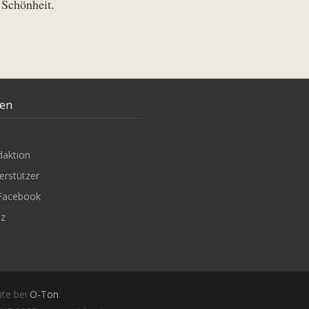
 Schönheit.
ten
daktion
erstützer
Facebook
tz
ite bei
O-Ton
.