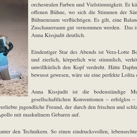
orchestralen Farben und Vielstimmigkeit. Er kä
offenen Bühne, wo sich die Stimmen der Sän
Bühnenraum verflüchtigen. Es gilt, eine Bala
Zuschauerraum gut vernommen werden. Das ist
Anna Kissjudit deutlich.
Eindeutiger Star des Abends ist Vera-Lotte B
und zierlich, körperlich wie stimmlich, verk
unwillkürlich den Kopf verdreht. Hätte Daphn
bewusst gewesen, wäre sie eine perfekte Lolit
Anna Kissjudit ist die bodenständige M
gesellschaftlichen Konventionen – erfolglos –
 verliebte jugendliche Freund, der durch den frischen und sch
t Apollo mit maskulinem Gebaren auf.
ter den Technikern. So einen eindrucksvollen, lebensechten,