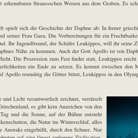
ht erkennbaren Straussschen Weisen aus dem Graben. Es schn
ft spielt sich die Geschichte der Daphne ab: In ferner griechi
nd seiner Frau Gaea. Die Vorbereitungen für ein Fruchtbarke
kind. Ihr Jugendfreund, der Schäfer Leukippos, will ihr seine 
Daphnes Nähe zu kommen. Auch der Gott Apollo ist von Daphne
flieht. Die Prozession zum Fest findet statt, Leukippos reic
eierlichkeiten ein Ende zu setzen. Es kommt zwischen de
uf Apollo reumütig die Götter bittet, Leukippos in den Ol
und Licht verantwortlich zeichnet, verrätselt
t Griechenland, es gibt kein Anzeichen von den
Tag und die Sonne, auf der Bühne entsteht
enschatten, die Natur im Winterschlaf, alles
hre Anoraks eingehüllt, durch den Schnee. Nur
euten auf eine längst verlorene Zivilisation.