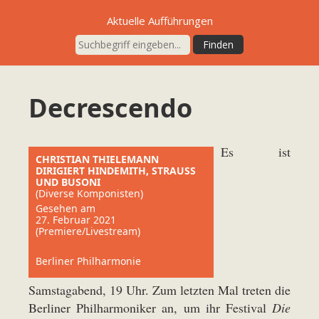
Aktuelle Aufführungen
Decrescendo
Es ist
CHRISTIAN THIELEMANN
DIRIGIERT HINDEMITH, STRAUSS
UND BUSONI
(Diverse Komponisten)
Gesehen am
27. Februar 2021
(Premiere/Livestream)
Berliner Philharmonie
Samstagabend, 19 Uhr. Zum letzten Mal treten die
Berliner Philharmoniker an, um ihr Festival
Die