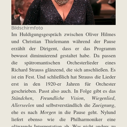
Bildschirmfoto
Im Huldigungsgespräch zwischen Oliver Hilmes
und Christian Thielemann während der Pause
erzählt der Dirigent, dass er das Programm
bewusst diminuierend gestaltet habe. Da passen
die spätromantischen Orchesterlieder eines
Richard Strauss glänzend, die sich anschließen. Es
ist ein Fest. Und schließlich hat Strauss die Lieder
erst in den 1920-er Jahren für Orchester
geschrieben. Passt also auch. In Folge gibt es das
Ständchen
,
Freundliche Vision
,
Wiegenlied
,
Allerseelen
und selbstverständlich die
Zueignung
,
ehe es nach
Morgen
in die Pause geht. Nylund
liefert ebenso wie die Philharmoniker eine
glänzende Interpretation ab. Was nicht anders zu