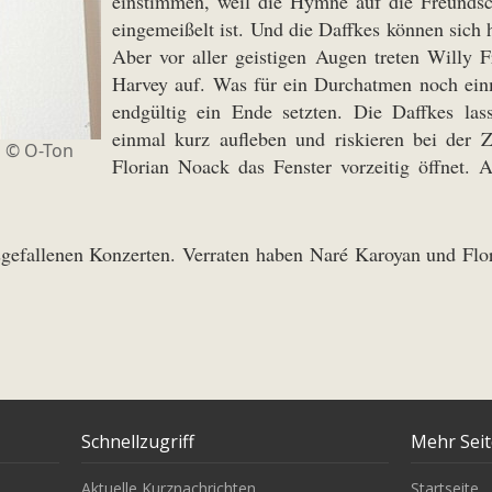
einstimmen, weil die Hymne auf die Freunds
eingemeißelt ist. Und die Daffkes können sich 
Aber vor aller geistigen Augen treten Willy 
Harvey auf. Was für ein Durchatmen noch einm
endgültig ein Ende setzten. Die Daffkes las
einmal kurz aufleben und riskieren bei der 
o © O-Ton
Florian Noack das Fenster vorzeitig öffnet. 
efallenen Konzerten. Verraten haben Naré Karoyan und Flor
Schnellzugriff
Mehr Sei
Aktuelle Kurznachrichten
Startseite