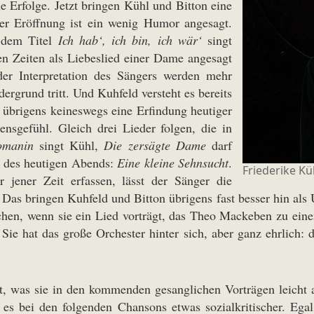
e Erfolge. Jetzt bringen Kühl und Bitton eine
er Eröffnung ist ein wenig Humor angesagt.
 dem Titel
Ich hab‘, ich bin, ich wär‘
singt
en Zeiten als Liebeslied einer Dame angesagt
der Interpretation des Sängers werden mehr
rgrund tritt. Und Kuhfeld versteht es bereits
– übrigens keineswegs eine Erfindung heutiger
nsgefühl. Gleich drei Lieder folgen, die in
omanin
singt Kühl,
Die zersägte Dame
darf
d des heutigen Abends:
Eine kleine Sehnsucht
.
Friederike Kü
jener Zeit erfassen, lässt der Sänger die
s bringen Kuhfeld und Bitton übrigens fast besser hin als U
chen, wenn sie ein Lied vorträgt, das Theo Mackeben zu ei
 Sie hat das große Orchester hinter sich, aber ganz ehrlich: 
ert, was sie in den kommenden gesanglichen Vorträgen leicht
es bei den folgenden Chansons etwas sozialkritischer. Eg