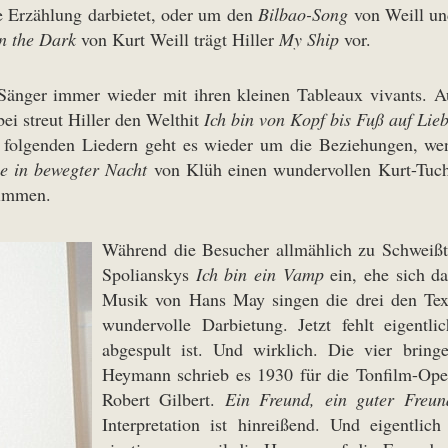
he Erzählung darbietet, oder um den
Bilbao-Song
von Weill un
n the Dark
von Kurt Weill trägt Hiller
My Ship
vor.
e Sänger immer wieder mit ihren kleinen Tableaux vivants. 
ei streut Hiller den Welthit
Ich bin von Kopf bis Fuß auf Lieb
n folgenden Liedern geht es wieder um die Beziehungen, we
e in bewegter Nacht
von Klüh einen wundervollen Kurt-Tucho
immen.
Während die Besucher allmählich zu Schweißtü
Spolianskys
Ich bin ein Vamp
ein, ehe sich d
Musik von Hans May singen die drei den Te
wundervolle Darbietung. Jetzt fehlt eigent
abgespult ist. Und wirklich. Die vier bring
Heymann schrieb es 1930 für die Tonfilm-Ope
Robert Gilbert.
Ein Freund, ein guter Freun
Interpretation ist hinreißend. Und eigentlic