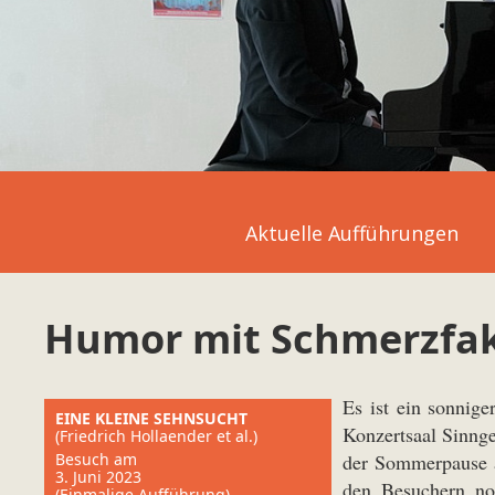
Aktuelle Aufführungen
Humor mit Schmerzfa
Es ist ein sonnig
EINE KLEINE SEHNSUCHT
Konzertsaal Sinng
(Friedrich Hollaender et al.)
Besuch am
der Sommerpause a
3. Juni 2023
den Besuchern noc
(Einmalige Aufführung)