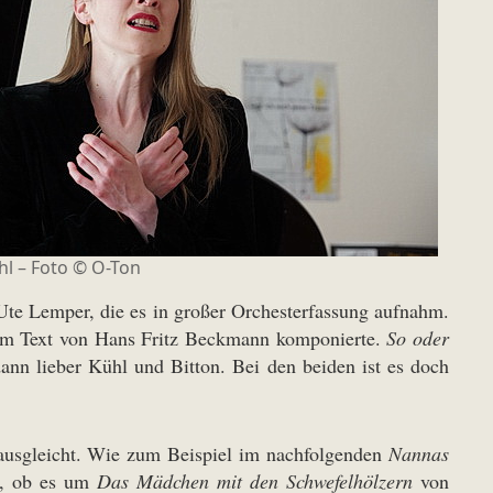
hl – Foto © O-Ton
te Lemper, die es in großer Orchesterfassung aufnahm.
nem Text von Hans Fritz Beckmann komponierte.
So oder
dann lieber Kühl und Bitton. Bei den beiden ist es doch
 ausgleicht. Wie zum Beispiel im nachfolgenden
Nannas
al, ob es um
Das Mädchen mit den Schwefelhölzern
von