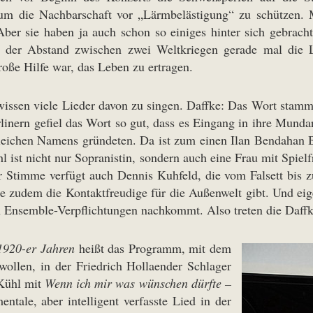
 um die Nachbarschaft vor „Lärmbelästigung“ zu schützen.
ber sie haben ja auch schon so einiges hinter sich gebracht
s der Abstand zwischen zwei Weltkriegen gerade mal die L
ße Hilfe war, das Leben zu ertragen.
 wissen viele Lieder davon zu singen. Daffke: Das Wort stamm
inern gefiel das Wort so gut, dass es Eingang in ihre Munda
leichen Namens gründeten. Da ist zum einen Ilan Bendahan B
l ist nicht nur Sopranistin, sondern auch eine Frau mit Spie
r Stimme verfügt auch Dennis Kuhfeld, die vom Falsett bis z
, die zudem die Kontaktfreudige für die Außenwelt gibt. Und 
n Ensemble-Verpflichtungen nachkommt. Also treten die Daffke
1920-er Jahren
heißt das Programm, mit dem
wollen, in der Friedrich Hollaender Schlager
 Kühl mit
Wenn ich mir was wünschen dürfte –
ntale, aber intelligent verfasste Lied in der