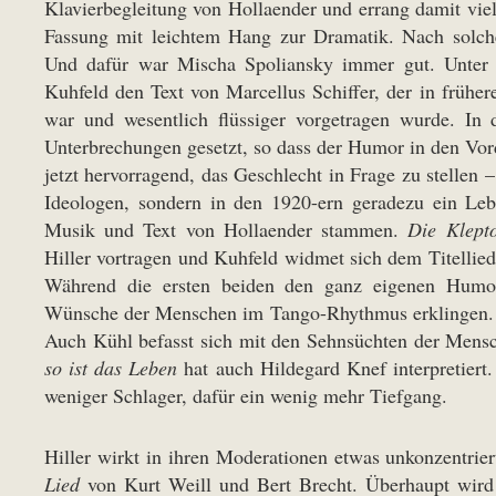
Klavierbegleitung von Hollaender und errang damit viel
Fassung mit leichtem Hang zur Dramatik. Nach solch
Und dafür war Mischa Spoliansky immer gut. Unter
Kuhfeld den Text von Marcellus Schiffer, der in früher
war und wesentlich flüssiger vorgetragen wurde. In 
Unterbrechungen gesetzt, so dass der Humor in den Vorde
jetzt hervorragend, das Geschlecht in Frage zu stellen 
Ideologen, sondern in den 1920-ern geradezu ein Lebe
Musik und Text von Hollaender stammen.
Die Klept
Hiller vortragen und Kuhfeld widmet sich dem Titellie
Während die ersten beiden den ganz eigenen Humor 
Wünsche der Menschen im Tango-Rhythmus erklingen. Da
Auch Kühl befasst sich mit den Sehnsüchten der Mens
so ist das Leben
hat auch Hildegard Knef interpretiert.
weniger Schlager, dafür ein wenig mehr Tiefgang.
Hiller wirkt in ihren Moderationen etwas unkonzentri
Lied
von Kurt Weill und Bert Brecht. Überhaupt wird 