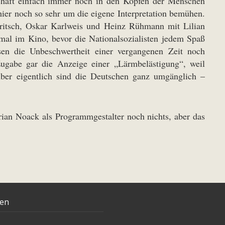
chaft einfach immer noch in den Köpfen der Menschen
hier noch so sehr um die eigene Interpretation bemühen.
Fritsch, Oskar Karlweis und Heinz Rühmann mit Lilian
al im Kino, bevor die Nationalsozialisten jedem Spaß
sen die Unbeschwertheit einer vergangenen Zeit noch
Zugabe gar die Anzeige einer „Lärmbelästigung“, weil
Aber eigentlich sind die Deutschen ganz umgänglich –
ian Noack als Programmgestalter noch nichts, aber das
ten