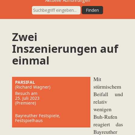
Zwei
Inszenierungen auf
einmal
Mit
PARSIFAL
stürmischem
(Richard Wagner)
Besuch am
Beifall und
25. Juli 2023
relativ
(Premiere)
wenigen
Bayreuther Festspiele,
Buh-Rufen
Festspielhaus
reagiert das
Bayreuther