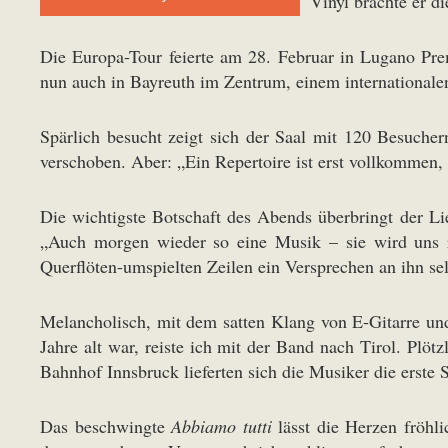
Vinyl brachte er d
Die Europa-Tour feierte am 28. Februar in Lugano Pre
nun auch in Bayreuth im Zentrum, einem internationale
Spärlich besucht zeigt sich der Saal mit 120 Besuche
verschoben. Aber: „Ein Repertoire ist erst vollkommen,
Die wichtigste Botschaft des Abends überbringt der Lie
„Auch morgen wieder so eine Musik – sie wird uns re
Querflöten-umspielten Zeilen ein Versprechen an ihn se
Melancholisch, mit dem satten Klang von E-Gitarre un
Jahre alt war, reiste ich mit der Band nach Tirol. P
Bahnhof Innsbruck lieferten sich die Musiker die erste 
Das beschwingte
Abbiamo tutti
lässt die Herzen fröhl