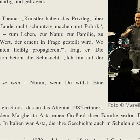
nartig und getragen.
Thema: „Künstler haben das Privileg, über
ände nicht schmutzig machen mit Politik“,
be – zum Leben, zur Natur, zur Familie, zu
Wert, der erneut in Frage gestellt wird. Wo
nten fleißig propagieren?“, fragt er. Die
fon betont die Sehnsucht: „Ich bin auf der
 se vuoi
– Nimm, wenn Du willst: Eine
Foto © Marei
, ein Stück, das an das Attentat 1985 erinnert,
dem Margherita Asta einen Großteil ihrer Familie verlor.
. In Italien war Asta, die ihre Geschichte auch in Schulen erz
ommage an die 1970-er Jahre,
Anni Settanta
und
Centopassi
ü