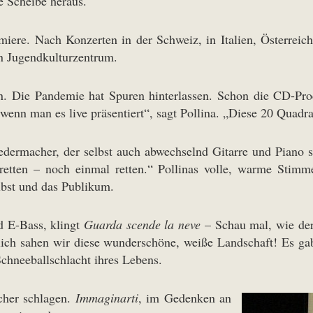
ie Scheibe heraus.
miere. Nach Konzerten in der Schweiz, in Italien, Österreic
n Jugendkulturzentrum.
rn. Die Pandemie hat Spuren hinterlassen. Schon die CD-Pro
 wenn man es live präsentiert“, sagt Pollina. „Diese 20 Quad
dermacher, der selbst auch abwechselnd Gitarre und Piano sp
tten – noch einmal retten.“ Pollinas volle, warme Stimme
lbst und das Publikum.
d E-Bass, klingt
Guarda scende la neve
– Schau mal, wie der 
lötzlich sahen wir diese wunderschöne, weiße Landschaft! E
Schneeballschlacht ihres Lebens.
icher schlagen.
Immaginarti
, im Gedenken an