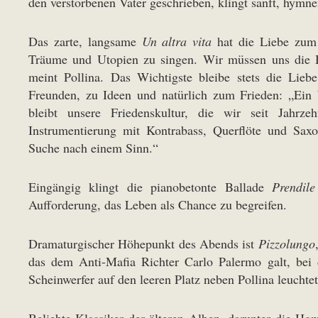
den verstorbenen Vater geschrieben, klingt sanft, hymne
Das zarte, langsame
Un altra vita
hat die Liebe zum 
Träume und Utopien zu singen. Wir müssen uns die H
meint Pollina. Das Wichtigste bleibe stets die Lie
Freunden, zu Ideen und natürlich zum Frieden: „Ein 
bleibt unsere Friedenskultur, die wir seit Jahrzeh
Instrumentierung mit Kontrabass, Querflöte und Saxo
Suche nach einem Sinn.“
Eingängig klingt die pianobetonte Ballade
Prendile
Aufforderung, das Leben als Chance zu begreifen.
Dramaturgischer Höhepunkt des Abends ist
Pizzolungo
das dem Anti-Mafia Richter Carlo Palermo galt, bei 
Scheinwerfer auf den leeren Platz neben Pollina leuchtet
Beliebte Klassiker der älteren Alben, darunter die H