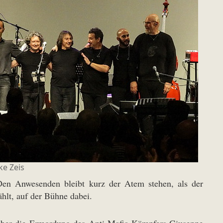
ke Zeis
 Den Anwesenden bleibt kurz der Atem stehen, als der
ählt, auf der Bühne dabei.
ber die Ermordung des Anti-Mafia-Kämpfers Giuseppe