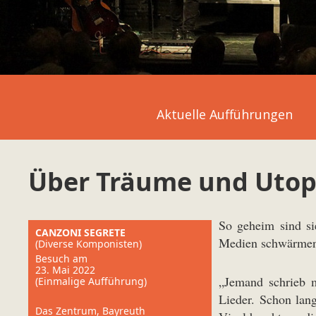
Aktuelle Aufführungen
Über Träume und Utop
So geheim sind si
CANZONI SEGRETE
Medien schwärmen,
(Diverse Komponisten)
Besuch am
23. Mai 2022
„Jemand schrieb m
(Einmalige Aufführung)
Lieder. Schon lan
Das Zentrum, Bayreuth