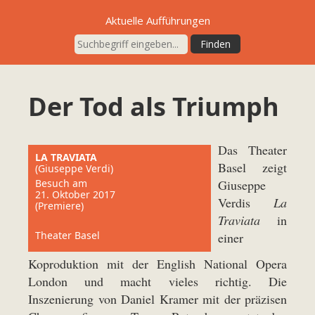
Aktuelle Aufführungen
Der Tod als Triumph
Das Theater
LA TRAVIATA
Basel zeigt
(Giuseppe Verdi)
Besuch am
Giuseppe
21. Oktober 2017
Verdis
La
(Premiere)
Traviata
in
Theater Basel
einer
Koproduktion mit der English National Opera
London und macht vieles richtig. Die
Inszenierung von Daniel Kramer mit der präzisen