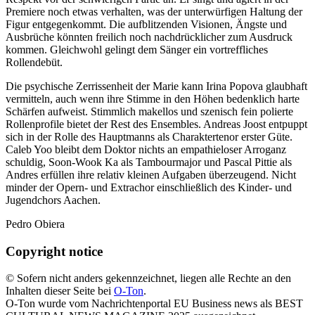
Premiere noch etwas verhalten, was der unterwürfigen Haltung der
Figur entgegenkommt. Die aufblitzenden Visionen, Ängste und
Ausbrüche könnten freilich noch nachdrücklicher zum Ausdruck
kommen. Gleichwohl gelingt dem Sänger ein vortreffliches
Rollendebüt.
Die psychische Zerrissenheit der Marie kann Irina Popova glaubhaft
vermitteln, auch wenn ihre Stimme in den Höhen bedenklich harte
Schärfen aufweist. Stimmlich makellos und szenisch fein polierte
Rollenprofile bietet der Rest des Ensembles. Andreas Joost entpuppt
sich in der Rolle des Hauptmanns als Charaktertenor erster Güte.
Caleb Yoo bleibt dem Doktor nichts an empathieloser Arroganz
schuldig, Soon-Wook Ka als Tambourmajor und Pascal Pittie als
Andres erfüllen ihre relativ kleinen Aufgaben überzeugend. Nicht
minder der Opern- und Extrachor einschließlich des Kinder- und
Jugendchors Aachen.
Pedro Obiera
Copyright notice
© Sofern nicht anders gekennzeichnet, liegen alle Rechte an den
Inhalten dieser Seite bei
O-Ton
.
O-Ton wurde vom Nachrichtenportal EU Business news als BEST