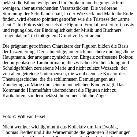
belässt die Bühne weitgehend im Dunkeln und begnügt sich mit
wenigen, aber ausreichenden Versatzstücken. Die verlorene
Stimmung der Schilflandschaft, in der Wozzeck und Marie ihr Ende
finden, wird ebenso pointiert getroffen wie die Tristesse der „arme
Leut‘“. Im Fokus stehen stets die Figuren. Frontal postiert, oft passiv
und regungslos, der Eindringlichkeit der Musik und Büchners
kongenialem Text mit gutem Grund voll vertrauend.
Die prägnant getroffenen Charaktere der Figuren bilden die Basis
der Inszenierung. Der schneidige, innerlich unsichere und ängstliche
Hauptmann, der arrogant zynische, von Ehrgeiz zerfressene Doktor,
der aufgeblasene Tambourmajor, die zwischen Freiheitsdrang und
Schuldgefühlen zerriebene Marie und nicht zuletzt Wozzeck, der
von allen getretene Untermensch, die wohl elendste Kreatur der
Theatergeschichte, die die schlimmsten Demütigungen aus
Zuneigung zu Marie und seinem unehelichen Kind erträgt. Das
Kommando Himmelfahrt überzeichnet die Figuren nicht zu
Karikaturen, sondern belässt ihnen menschliche Züge.
Foto © Will van Iersel
Nicht weniger wichtig nimmt das Kollektiv um Jan Dvořák,
Thomas Fiedler und Julia Warnemünde die gestörten Beziehungen