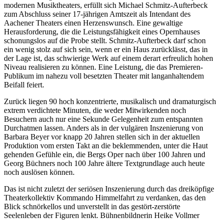
modernen Musiktheaters, erfüllt sich Michael Schmitz-Aufterbeck
zum Abschluss seiner 17-jährigen Amtszeit als Intendant des
Aachener Theaters einen Herzenswunsch. Eine gewaltige
Herausforderung, die die Leistungsfähigkeit eines Opernhauses
schonungslos auf die Probe stellt. Schmitz-Aufterbeck darf schon
ein wenig stolz auf sich sein, wenn er ein Haus zurücklässt, das in
der Lage ist, das schwierige Werk auf einem derart erfreulich hohen
Niveau realisieren zu können. Eine Leistung, die das Premieren-
Publikum im nahezu voll besetzten Theater mit langanhaltendem
Beifall feiert.
Zurück liegen 90 hoch konzentrierte, musikalisch und dramaturgisch
extrem verdichtete Minuten, die weder Mitwirkenden noch
Besuchern auch nur eine Sekunde Gelegenheit zum entspannten
Durchatmen lassen. Anders als in der vulgären Inszenierung von
Barbara Beyer vor knapp 20 Jahren stellen sich in der aktuellen
Produktion vom ersten Takt an die beklemmenden, unter die Haut
gehenden Gefühle ein, die Bergs Oper nach über 100 Jahren und
Georg Büchners noch 100 Jahre ältere Textgrundlage auch heute
noch auslösen können.
Das ist nicht zuletzt der seriösen Inszenierung durch das dreiköpfige
Theaterkollektiv Kommando Himmelfahrt zu verdanken, das den
Blick schnörkellos und unverstellt in das gestört-zerstörte
Seelenleben der Figuren lenkt. Bühnenbildnerin Heike Vollmer