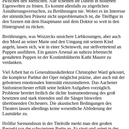
zwischen den Menschen. Alle scheinen ihr Dasein in isolierten
Eigenwelten zu fristen. Es kommt allenfalls zu zögerlichen
Annäherungsversuchen, zu Berührungen nie. Wobei es im Interesse
der stimmlichen Präsenz nicht unproblematisch ist, die Titelfigur in
den Szenen mit dem Hauptmann und dem Doktor so weit in den
Hintergrund zu rücken.
Berührungen, was Wozzecks unsichere Liebkosungen, aber auch
den Mord an seiner Marie und den Umgang mit seinem Kind
angeht, lassen sich, wie in einer Scheinwelt, nur stellvertretend an
Puppen ausführen. Ein ganzes Arsenal an nahezu lebensecht
gestalteten Puppen ist der Kostümbildnerin Kathi Maurer zu
verdanken.
Viel Arbeit hat es Generalmusikdirektor Christopher Ward gekostet,
die komplexe Partitur der Oper möglichst präzise, aber auch mit der
gebotenen emotionalen Intensität einzustudieren. Das Aachener
Sinfonieorchester erfüllt seine heiklen Aufgaben vorzüglich.
Probleme bereitet freilich die dichte Instrumentierung des groß
besetzten und stark tönenden und die Sänger bisweilen
übertönenden Orchesters. Die akustischen Bedingungen des
Theaters lassen allerdings keine wesentliche Abfederung der
Lautstärke zu.
Hrólfur Sæmundsson in der Titelrolle merkt man den großen
Respekt vor der schwierigen Partie an. Er singt und agiert in der