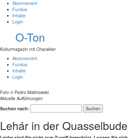
Abonnement
Fundus
Inhalte
Login
O-Ton
Kulturmagazin mit Charakter
Abonnement
Fundus
Inhalte
Login
Foto © Pedro Malinowski
Aktuelle Aufführungen
Suchen nach:
Lehár in der Quasselbude
Leider sind Sie nicht zum Zugriff berechtigt. Loggen Sie sich