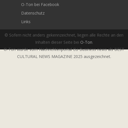
O-Ton bei Facebook
Datenschutz
Links
© Sofern nicht anders gekennzeichnet, liegen alle Rechte an den
Inhalten dieser Seite bei
O-Ton
.
O-Ton wurde vom Nachrichtenportal EU Business news als BEST
CULTURAL NEWS MAGAZINE 2025 ausgezeichnet.