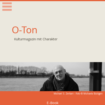
O-Ton
Kulturmagazin mit Charakter
Michael S. Zerban - Foto © Michaela Büttgen
E-Book